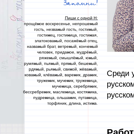
Запомни!
Пиши с одной Н:
прощё
н
ое воскресенье, непроше
н
ый
гость, незва
н
ый гость, гости
н
ый,
гости
н
ец, гости
н
ица, гости
н
ая,
златокова
н
ый, посажё
н
ый отец,
назва
н
ый брат, ветре
н
ый, конче
н
ый
человек, прида
н
ое, мудрё
н
ый,
ряже
н
ый, смышлё
н
ый, ю
н
ый,
румя
н
ый, пья
н
ый, пря
н
ый, беше
н
ый,
рдя
н
ый, рья
н
ый, сви
н
ой, жёва
н
ый,
Среди у
кова
н
ый, клёва
н
ый, варе
н
ик, дра
н
ик,
труже
н
ик, муче
н
ик, труже
н
ица,
русском
муче
н
ица, серебря
н
ик,
бессребре
н
ик, масле
н
ица, костя
н
ика,
русском
пудре
н
ица, ольша
н
ик, пута
н
ица,
торфяник, длина, исти
н
а.
Работ