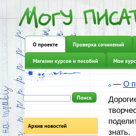
О проекте
Проверка сочинений
Магазин курсов и пособий
Мои курс
—
О п
Дорогие
творчес
подели
Архив новостей
знать.