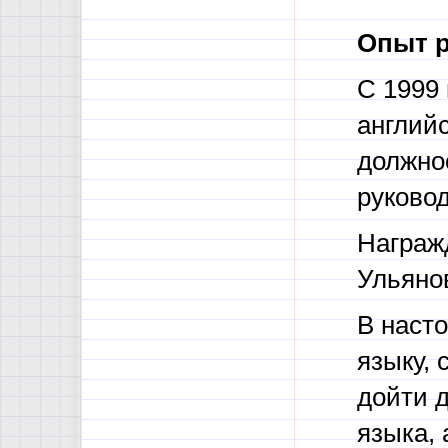
Опыт р
С 1999 
английс
должно
руково
Награж
Ульяно
В наст
языку, 
дойти 
языка,