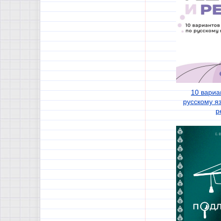
10 вариа
русскому я
р