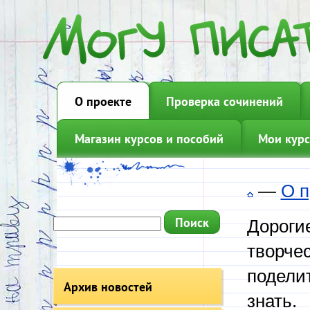
О проекте
Проверка сочинений
Магазин курсов и пособий
Мои курс
—
О п
Дорогие
творчес
подели
Архив новостей
знать.