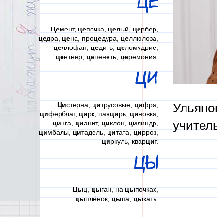
ЦЕ
Це
мент,
це
почка,
це
лый,
це
рбер,
це
дра,
це
на, про
це
дура,
це
ллюлоза,
це
ллофан,
це
дить,
це
ломудрие,
це
нтнер,
це
пенеть,
це
ремония.
ЦИ
Ци
стерна,
ци
трусовые,
ци
фра,
Ульянов
ци
ферблат,
ци
рк, пан
ци
рь,
ци
новка,
учитель
ци
нга,
ци
анит,
ци
клон,
ци
линдр,
ци
мбалы,
ци
тадель,
ци
тата,
ци
рроз,
ци
ркуль, квар
ци
т.
ЦЫ
Цы
ц,
цы
ган, на
цы
почках,
цы
плёнок,
цы
па,
цы
кать.