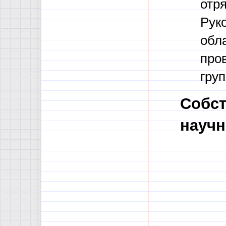
отря
Руко
обл
пров
груп
Собст
научн