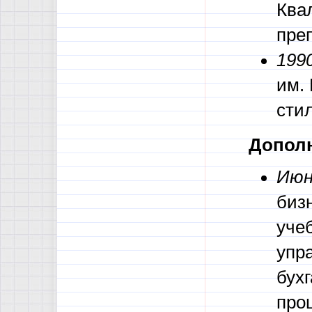
Ква
пре
1990
им. 
сти
Дополн
Июн
бизн
уче
упр
бух
про