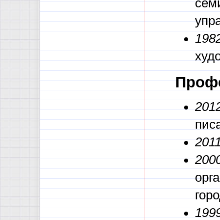
сем
упр
1982
худ
Проф
201
писа
2011
200
орг
горо
199