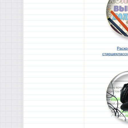
Раскр
старшеклассн