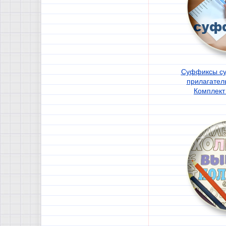
Суффиксы су
прилагател
Комплект