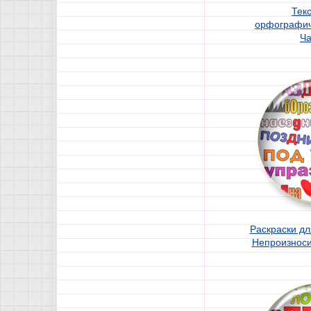
Тек
орфографич
Ча
Раскраски для
Непроизнос