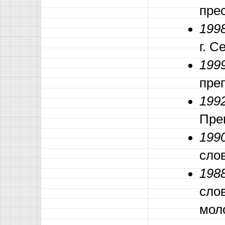
пре
1998
г. 
1999
пре
1992
Пре
1990
сло
1988
слов
мол