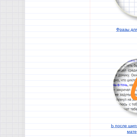
Фразы дл
Ь после шип
мате