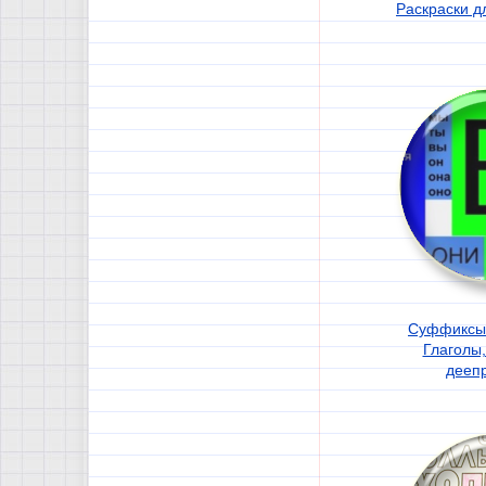
Раскраски дл
Суффиксы 
Глаголы,
дееп