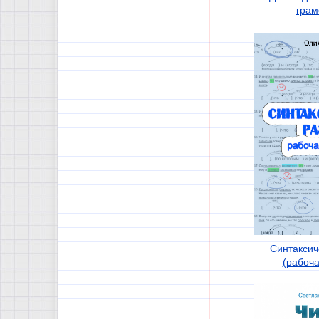
грам
Синтаксич
(рабоча