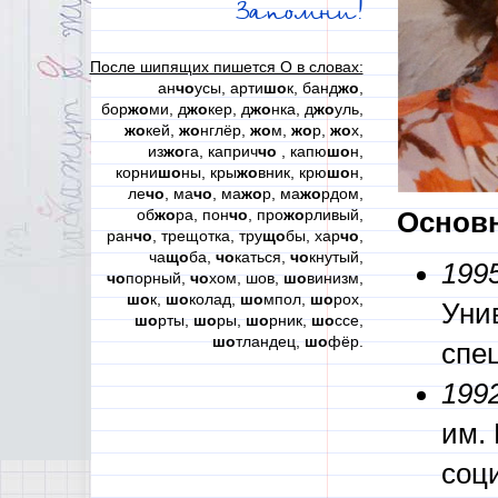
Запомни!
После шипящих пишется О в словах:
ан
чо
усы, арти
шо
к, банд
жо
,
бор
жо
ми, д
жо
кер, д
жо
нка, д
жо
уль,
жо
кей,
жо
нглёр,
жо
м,
жо
р,
жо
х,
из
жо
га, каприч
чо
, капю
шо
н,
корни
шо
ны, кры
жо
вник, крю
шо
н,
ле
чо
, ма
чо
, ма
жо
р, ма
жо
рдом,
об
жо
ра, пон
чо
, про
жо
рливый,
Основн
ран
чо
, трещотка, тру
що
бы, хар
чо
,
ча
що
ба,
чо
каться,
чо
кнутый,
1995
чо
порный,
чо
хом, шов,
шо
винизм,
шо
к,
шо
колад,
шо
мпол,
шо
рох,
Унив
шо
рты,
шо
ры,
шо
рник,
шо
ссе,
шо
тландец,
шо
фёр.
спе
1992
им.
соц