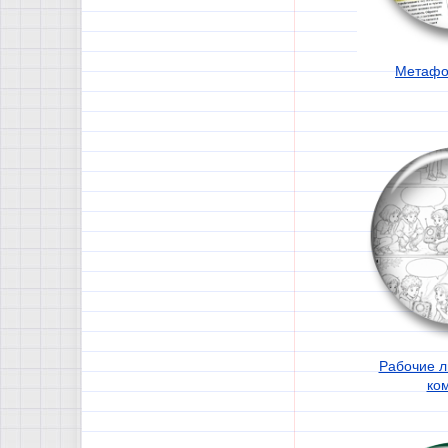
Метафо
Рабочие л
ко