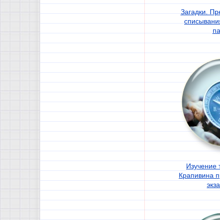
Загадки. П
списывани
п
Изучение 
Крапивина п
экз