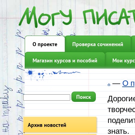
О проекте
Проверка сочинений
Магазин курсов и пособий
Мои курс
—
О п
Дорогие
творчес
подели
Архив новостей
знать.