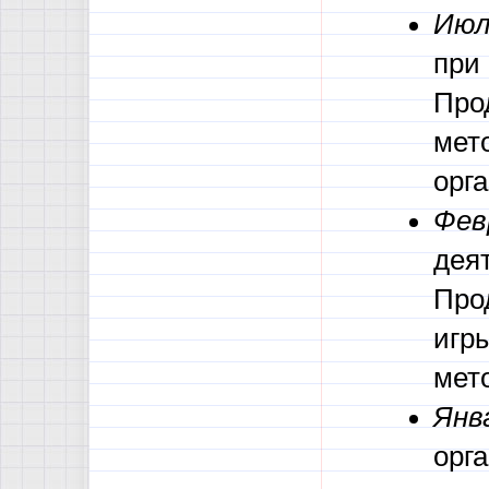
Июл
при
Про
мет
орг
Фев
дея
Про
игр
мет
Янв
орг