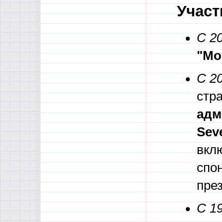
Участ
С 2
"Мо
С 2
стра
адм
Seve
вкл
спон
пре
С 1