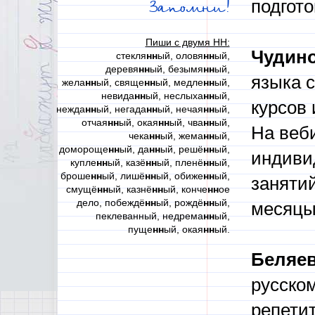
подгото
Запомни!
Пиши с двумя НН:
Чудино
стекля
нн
ый, оловя
нн
ый,
деревя
нн
ый, безымя
нн
ый,
языка с
жела
нн
ый, свяще
нн
ый, медле
нн
ый,
невида
нн
ый, неслыха
нн
ый,
курсов 
нежда
нн
ый, негада
нн
ый, нечая
нн
ый,
отчая
нн
ый, окая
нн
ый, чва
нн
ый,
На веби
чека
нн
ый, жема
нн
ый,
домороще
нн
ый, да
нн
ый, решё
нн
ый,
индиви
купле
нн
ый, казё
нн
ый, пленё
нн
ый,
броше
нн
ый, лишё
нн
ый, обиже
нн
ый,
заняти
смущё
нн
ый, казнё
нн
ый, конче
нн
ое
дело, побеждё
нн
ый, рождё
нн
ый,
месяцы
пеклеванный, недрема
нн
ый,
пуще
нн
ый, окая
нн
ый.
Беляев
русском
репетит