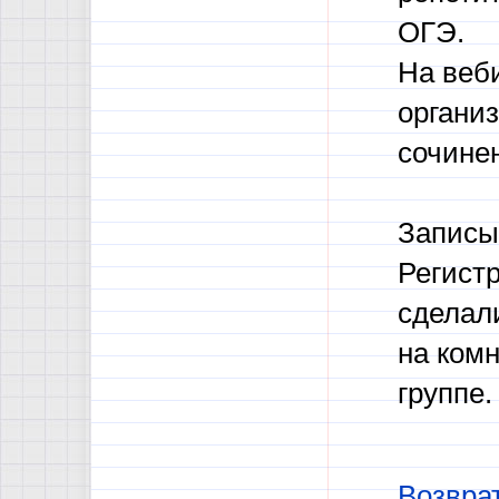
ОГЭ.
На веб
органи
сочине
Записы
Регистр
сделал
на комн
группе.
Возврат