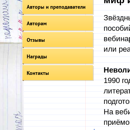
миф 
Авторы и преподаватели
Звёздны
Авторам
пособий
вебина
Отзывы
или реа
Награды
Неволи
Контакты
1990 го
литерат
подгото
На веб
приёмо