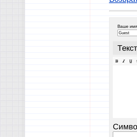
Ваше им
Текс
Симво