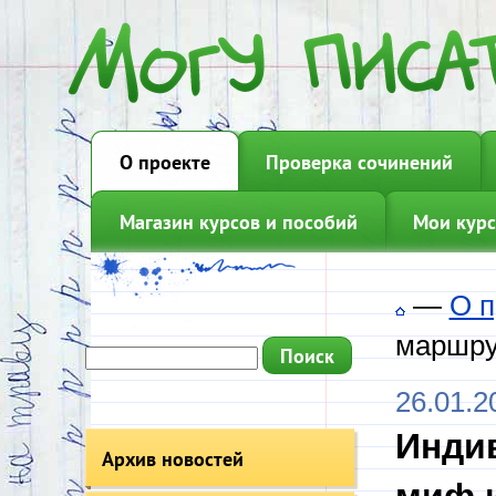
О проекте
Проверка сочинений
Магазин курсов и пособий
Мои курс
—
О п
маршру
26.01.2
Инди
Архив новостей