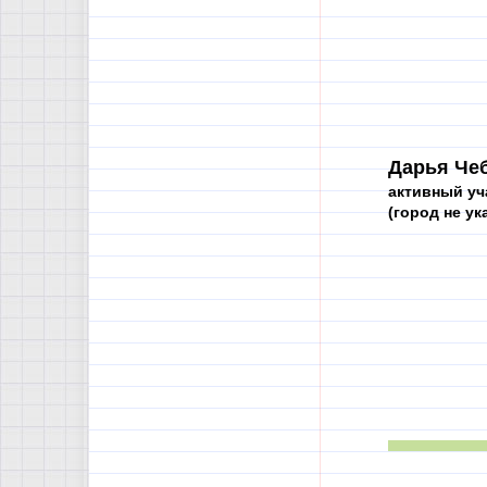
Дарья Чеб
активный уч
(город не ука