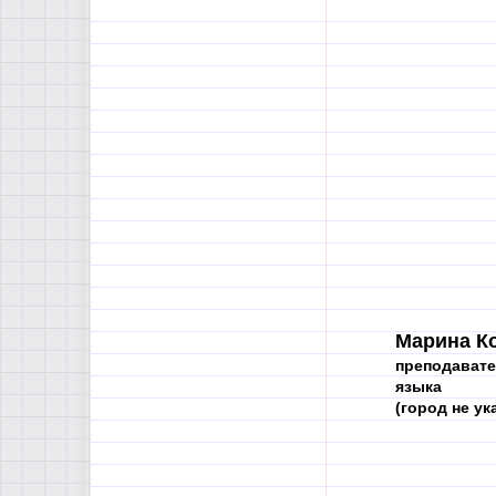
Марина К
преподавате
языка
(город не ука