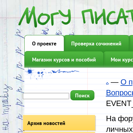
О проекте
Проверка сочинений
Магазин курсов и пособий
Мои курс
—
О п
Вопрос
EVENT_
На фору
Архив новостей
личных