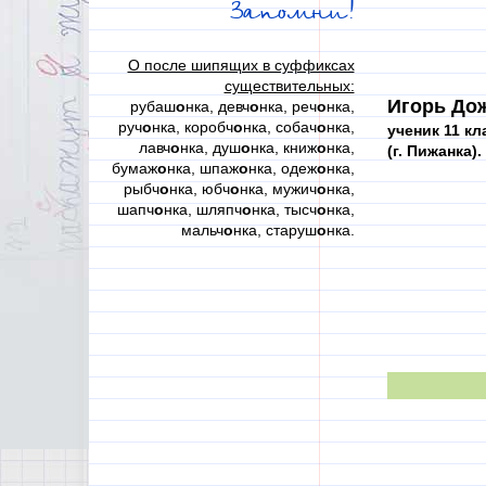
Запомни!
О после шипящих в суффиксах
существительных:
Игорь До
рубаш
о
нка, девч
о
нка, реч
о
нка,
руч
о
нка, коробч
о
нка, собач
о
нка,
ученик 11 кл
лавч
о
нка, душ
о
нка, книж
о
нка,
(г. Пижанка).
бумаж
о
нка, шпаж
о
нка, одеж
о
нка,
рыбч
о
нка, юбч
о
нка, мужич
о
нка,
шапч
о
нка, шляпч
о
нка, тысч
о
нка,
мальч
о
нка, старуш
о
нка.