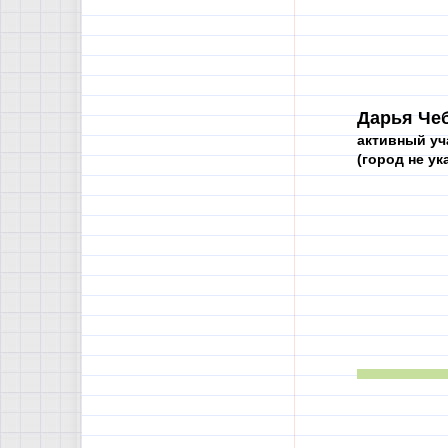
Дарья Чеб
активный уч
(город не ука