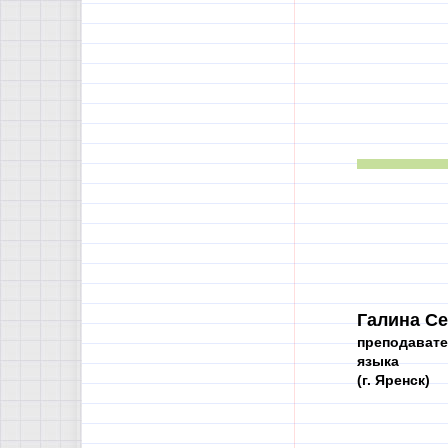
Галина Се
преподавате
языка
(г. Яренск)