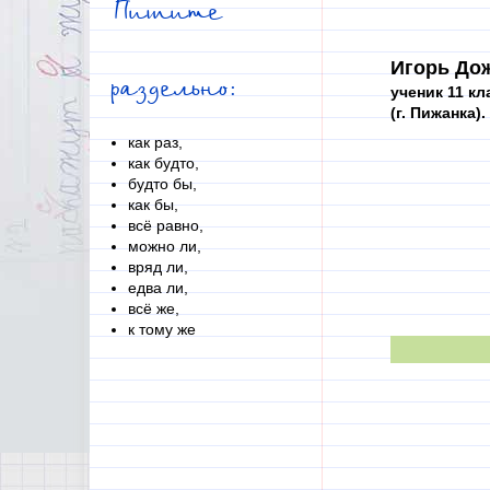
Пишите
Игорь До
раздельно:
ученик 11 кл
(г. Пижанка).
как раз,
как будто,
будто бы,
как бы,
всё равно,
можно ли,
вряд ли,
едва ли,
всё же,
к тому же