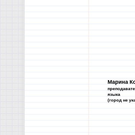
Марина К
преподавате
языка
(город не ука