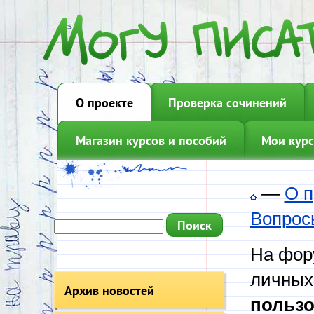
О проекте
Проверка сочинений
Магазин курсов и пособий
Мои курс
—
О п
Вопрос
На фору
личных
Архив новостей
пользо