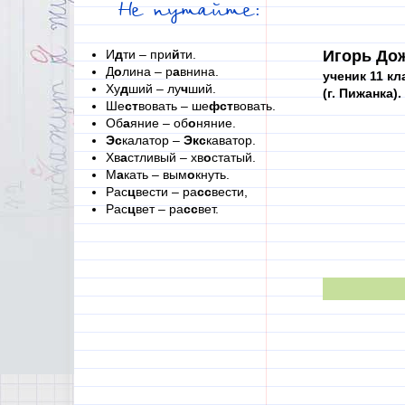
Не путайте:
И
д
ти – при
й
ти.
Игорь До
Д
о
лина – р
а
внина.
ученик 11 кл
Ху
д
ший – лу
ч
ший.
(г. Пижанка).
Ше
ст
вовать – ше
фст
вовать.
Об
а
яние – об
о
няние.
Эс
калатор –
Экс
каватор.
Хв
а
стливый – хв
о
статый.
М
а
кать – вым
о
кнуть.
Рас
ц
вести – ра
сс
вести,
Рас
ц
вет – ра
сс
вет.