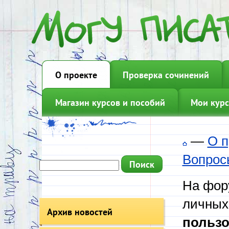
О проекте
Проверка сочинений
Магазин курсов и пособий
Мои курс
—
О п
Вопрос
На фору
личных
Архив новостей
пользо