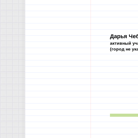
Дарья Чеб
активный уч
(город не ука