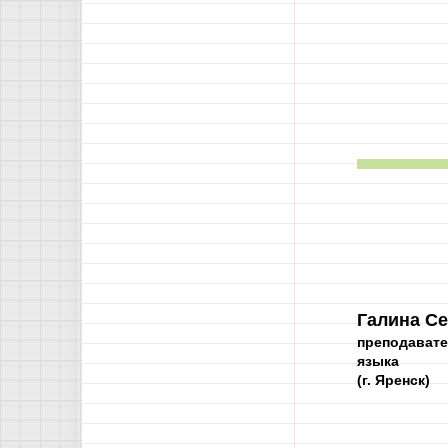
Галина Се
преподавате
языка
(г. Яренск)