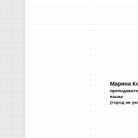
Марина К
преподавате
языка
(город не ука