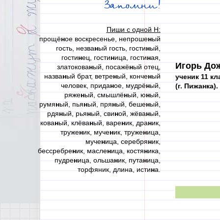
Запомни!
Пиши с одной Н:
прощё
н
ое воскресенье, непроше
н
ый
гость, незва
н
ый гость, гости
н
ый,
гости
н
ец, гости
н
ица, гости
н
ая,
Игорь До
златокова
н
ый, посажё
н
ый отец,
назва
н
ый брат, ветре
н
ый, конче
н
ый
ученик 11 кл
человек, прида
н
ое, мудрё
н
ый,
(г. Пижанка).
ряже
н
ый, смышлё
н
ый, ю
н
ый,
румя
н
ый, пья
н
ый, пря
н
ый, беше
н
ый,
рдя
н
ый, рья
н
ый, сви
н
ой, жёва
н
ый,
кова
н
ый, клёва
н
ый, варе
н
ик, дра
н
ик,
труже
н
ик, муче
н
ик, труже
н
ица,
муче
н
ица, серебря
н
ик,
бессребре
н
ик, масле
н
ица, костя
н
ика,
пудре
н
ица, ольша
н
ик, пута
н
ица,
торфяник, длина, исти
н
а.