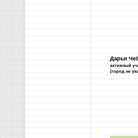
Дарья Чеб
активный уч
(город не ука