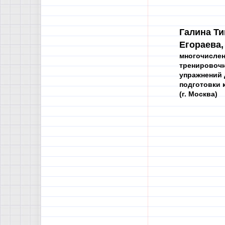
Галина Т
Егораева,
многочисле
тренировоч
упражнений 
подготовки 
(г. Москва)