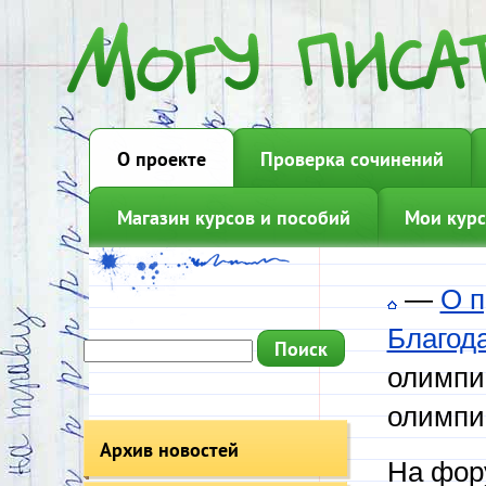
О проекте
Проверка сочинений
Магазин курсов и пособий
Мои курс
—
О п
Благод
олимпи
олимпи
Архив новостей
На фору