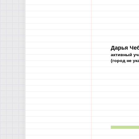
Дарья Чеб
активный уч
(город не ука