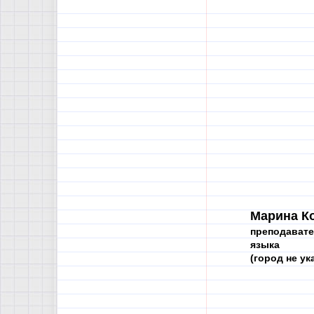
Марина К
преподавате
языка
(город не ука