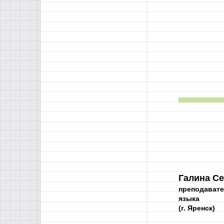
Галина Се
преподавате
языка
(г. Яренск)