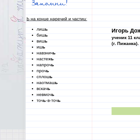
Запомни!
Ь на конце наречий и частиц:
лиш
ь
Игорь До
биш
ь
ученик 11 кл
виш
ь
(г. Пижанка).
иш
ь
навзнич
ь
настеж
ь
напроч
ь
проч
ь
сплош
ь
наотмаш
ь
вскач
ь
невмоч
ь
точ
ь
-в-точ
ь