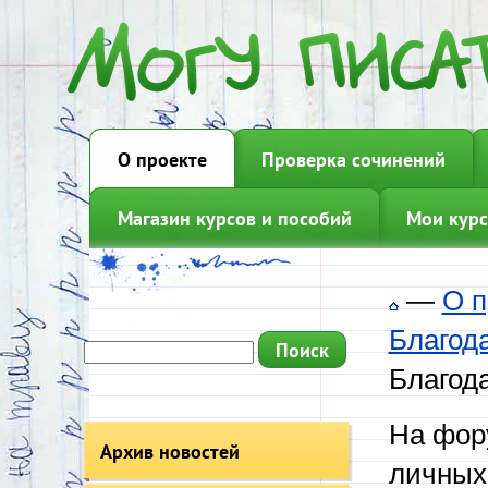
О проекте
Проверка сочинений
Магазин курсов и пособий
Мои курс
—
О п
Благод
Благод
На фору
Архив новостей
личных