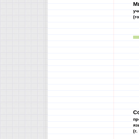
М
уч
(г
С
пр
яз
(г