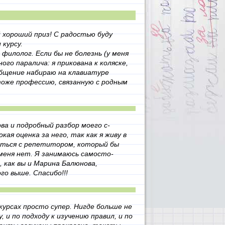
 хороший приз! С радостью буду
 курсу.
филолог. Если бы не болезнь (у меня
го паралича: я прикована к коляске,
бщение набираю на клавиатуре
тоже профессию, связанную с родным
ва и подробный разбор моего с­
ая о­ценка за него, так как я живу в
аться с репетито­ром, который бы
 меня нет. Я занимаюсь самосто­
 как в­ы и Марина Балюнова,
го выше. Спасибо!!!
урсах просто супер. Нигде больше не
, и по подходу к изучению правил, и по