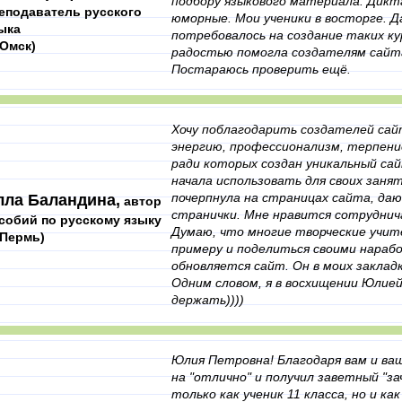
подбору языкового материала. Дикт
еподаватель русского
юморные. Мои ученики в восторге. Д
ыка
потребовалось на создание таких ку
. Омск)
радостью помогла создателям сайта,
Постараюсь проверить ещё.
Хочу поблагодарить создателей са
энергию, профессионализм, терпени
ради которых создан уникальный сай
начала использовать для своих зан
почерпнула на страницах сайта, даю
лла Баландина,
автор
странички. Мне нравится сотруднич
собий по русскому языку
Думаю, что многие творческие учит
. Пермь)
примеру и поделиться своими нарабо
обновляется сайт. Он в моих закладк
Одним словом, я в восхищении Юлией
держать))))
Юлия Петровна! Благодаря вам и ваш
на "отлично" и получил заветный "за
только как ученик 11 класса, но и ка