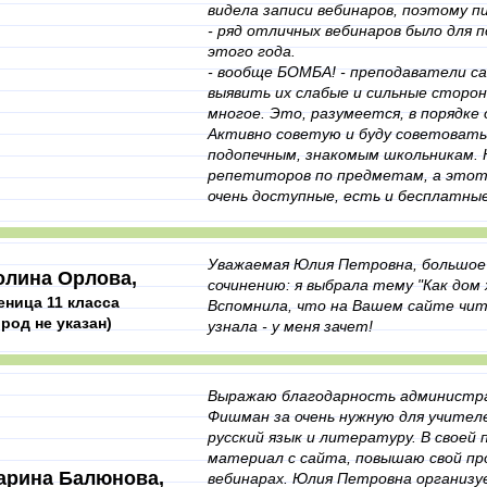
видела записи вебинаров, поэтому пи
- ряд отличных вебинаров было для 
этого года.
- вообще БОМБА! - преподаватели с
выявить их слабые и сильные сторо
многое. Это, разумеется, в порядке 
Активно советую и буду советовать 
подопечным, знакомым школьникам. Н
репетиторов по предметам, а этот 
очень доступные, есть и бесплатные
Уважаемая Юлия Петровна, большое 
олина Орлова,
сочинению: я выбрала тему "Как дом 
еница 11 класса
Вспомнила, что на Вашем сайте чита
ород не указан)
узнала - у меня зачет!
Выражаю благодарность администр
Фишман за очень нужную для учителе
русский язык и литературу. В своей
материал с сайта, повышаю свой про
арина Балюнова,
вебинарах. Юлия Петровна организу