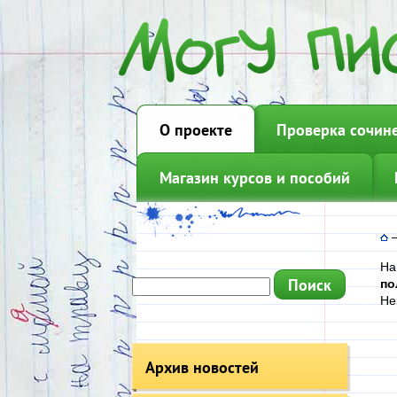
О проекте
Проверка сочин
Магазин курсов и пособий
На
по
Не
Архив новостей