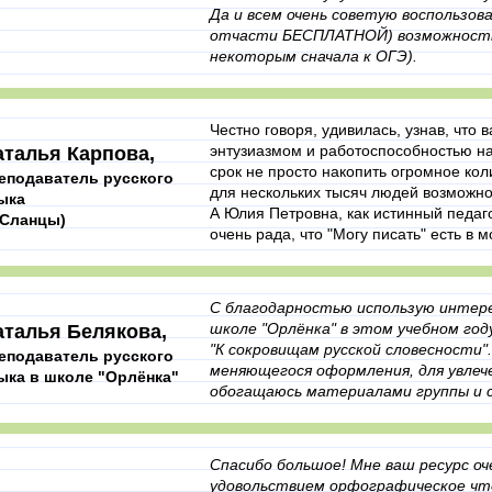
Да и всем очень советую воспользова
отчасти БЕСПЛАТНОЙ) возможностью
некоторым сначала к ОГЭ).
Честно говоря, удивилась, узнав, что в
энтузиазмом и работоспособностью над
аталья Карпова,
срок не просто накопить огромное кол
еподаватель русского
для нескольких тысяч людей возможнос
ыка
А Юлия Петровна, как истинный педаго
. Сланцы)
очень рада, что "Могу писать" есть в м
С благодарностью использую интере
школе "Орлёнка" в этом учебном го
аталья Белякова,
"К сокровищам русской словесности".
еподаватель русского
меняющегося оформления, для увлеч
ыка в школе "Орлёнка"
обогащаюсь материалами группы и с
Спасибо большое! Мне ваш ресурс оч
удовольствием орфографическое чт