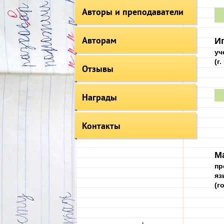
Авторы и преподаватели
Авторам
И
уч
(г
Отзывы
Награды
Контакты
М
пр
яз
(г