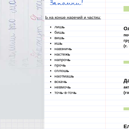
Запомни!
Ь на конце наречий и частиц:
лиш
ь
О
биш
ь
по
виш
ь
гр
иш
ь
(г
навзнич
ь
настеж
ь
напроч
ь
проч
ь
сплош
ь
наотмаш
ь
Д
вскач
ь
невмоч
ь
ак
точ
ь
-в-точ
ь
(г
Е