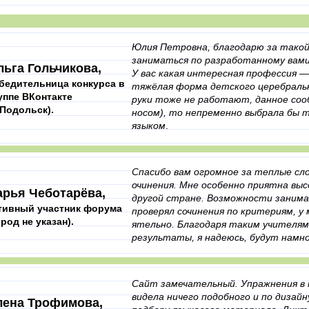
Юлия Петровна, благодарю за такой
заниматься по разработанному вами
льга Гольчикова,
У вас какая интересная профессия — 
бедительница конкурса в
тяжёлая форма детского церебрально
уппе ВКонтакте
руки тоже не работают, данное соо
. Подольск).
носом), то непременно выбрала бы 
языком
.
Спасибо вам огромное за­ теплые сло
очинения. Мне особенно приятна высок
арья Чеботарёва,
другой с­тране. Возможности заним
тивный участник форума
проверял сочинения по кр­итериям, у
ород не указан).
ятельно. Благодаря таким учителям,
результаты, я надею­сь, будут намно
Сайт замечательный. Упражнения в к
видела ничего подобного и по дизайну
лена Трофимова,