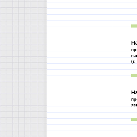
Н
пр
яз
(г
Н
пр
яз