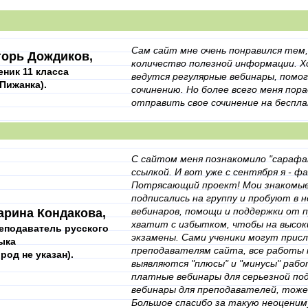
Сам сайт мне очень понравился тем
горь Дождиков,
количество полезной информации. Х
еник 11 класса
ведутся регулярные вебинары, помо
. Пижанка).
сочинению. Но более всего меня пор
отправить свое сочинение на беспл
С сайтом меня познакомило "сарафа
ссылкой. И вот уже с сентября я - ф
Потрясающий проект! Мои знакомые 
подписались на группу и пробуют в 
вебинаров, помощи и поддержки от 
арина Кондакова,
хватит с избытком, чтобы на высо
еподаватель русского
экзамены. Сами ученики могут присл
ыка
преподавателям сайта, все работы 
ород не указан).
выявляются "плюсы" и "минусы" работ
платные вебинары для серьезной под
вебинары для преподавателей, тоже
Большое спасибо за такую неоценим