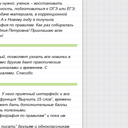
 нужно: ученик – восстановить
ность, подготовиться к ОГЭ или ЕГЭ;
даче материала, в коррекционной
 к Новому году я получила
фия по правилам. Как раз собиралась
Юлия Петровна! Приглашаю всех
т!
й, позволяет узнать все новинки в
вес другим дает практические
ионалами и временем. С
иалами. Спасибо.
. У него приятный интерфейс и все
функция "Выучить 15 слов", времени
ожет дать дополнительные баллы.
нь полезными.
рфография по правилам" и пока им
писать" друзьям и одноклассникам.