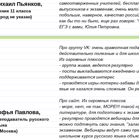
самоотверженных учителей, беспла
ихаил Пьянков,
выпускников к экзаменам, очень мало
еник 11 класса
побольше, наверное, качество росси
ород не указан)
как бы то ни было, еще раз говорю: 
ЕГЭ с вами, Юлия Петровна.
Про группу VK: очень грамотная по
действительно полезные и для школь
Из огромных плюсов:
- группа живая, ведется регулярно
- посты выкладываются ежедневно и 
поддерживается интерес
- проводятся игры-лотереи-забавы дл
язык не казался очень сложным. Он р
Про сайт. Из огромных плюсов:
- море, нет, не так, МОРЕ!!! такой 
офья Павлова,
литературе, для подготовки к экзам
- регулярно проводятся вебинары дл
еподаватель русского
можно подтянуть свои знания, "зала
ыка
экзаменам. Вебинары ведут сами пр
. Москва)
школьном курсе русского языка объя