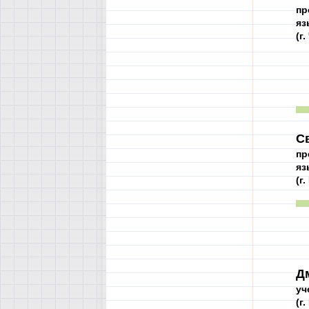
пр
яз
(г
С
пр
яз
(г
Д
уч
(г