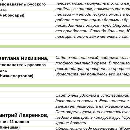
человек может получить то, что ему
еподаватель русского
пробелы в знаниях, повысить грамот
ыка
педагог – методическую помощь в по
. Чебоксары).
работе с отстающими детьми и др. А
неожиданный подарок - курс Орфогра
его приобрести. Спасибо большое, 
посещать этот замечательный сай
Сайт очень полезный, содержательны
ветлана Никишина,
профессиональной сфере. В противо
еподаватель русского
рекомендации, проверенные професс
ыка
удовольствием пользуюсь его матер
. Нижневартовск)
Сайт очень удобный в использовании
достаточно логично. Есть полезная 
занимает немного, а на экзамене м
Посмотрел курсы, они оказались оче
митрий Лавренков,
Недавно выиграл в конкурсе курс "О
еник 11 класса
крайне доволен.
. Кинешма)
Обязательно буду советовать "Могу 