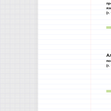
пр
яз
(г
А
по
(г