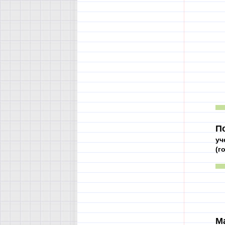
П
уч
(г
М