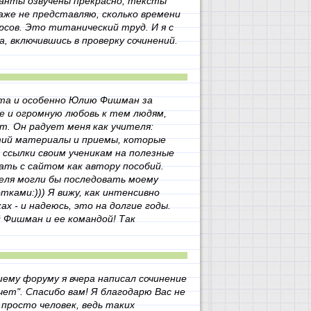
анты озвучены прекрасно, тексты
аже не представляю, сколько времени
рсов. Это титанический труд. И я с
 включившись в проверку сочинений.
йта и особенно Юлию Фишман за
е и огромную любовь к тем людям,
т. Он радует меня как учителя:
ятий материалы и приемы, которые
 ссылки своим ученикам на полезные
ать с сайтом как автору пособий.
еля могли бы последовать моему
тками:))) Я вижу, как интенсивно
ах - и надеюсь, это на долгие годы.
 Фишман и ее командой! Так
ему форуму я вчера написал сочинение
чет". Спасибо вам! Я благодарю Вас не
к просто человек, ведь таких