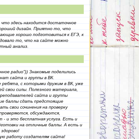
, что здесь находится достаточное
ороший дизайн. Приятно то, что
гающие хорошо подготовиться к ЕГЭ, к
адовало то, что на сайте можно
атный анализ.
нное радио")) Знакомые поделились
анат сайта и группы в ВК.
ребята, с которыми дружим в ВК, уже
ней свои силы. Полезного материала,
преподавателей сайта и группы
кие баллы сдать предстоящие
ать свои сочинения на проверку
проверяются, обсуждаются,
 - и это бесплатная услуга. Есть и
готовки на отличные баллы. А есть и
 здорово!
ую работу создателям сайта!