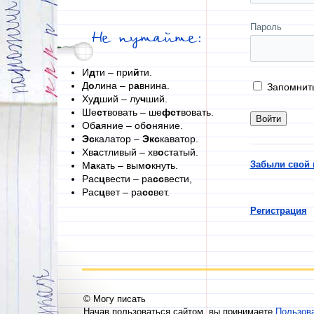
Пароль
Не путайте:
И
д
ти – при
й
ти.
Д
о
лина – р
а
внина.
Запомнит
Ху
д
ший – лу
ч
ший.
Ше
ст
вовать – ше
фст
вовать.
Об
а
яние – об
о
няние.
Эс
калатор –
Экс
каватор.
Хв
а
стливый – хв
о
статый.
Забыли свой 
М
а
кать – вым
о
кнуть.
Рас
ц
вести – ра
сс
вести,
Рас
ц
вет – ра
сс
вет.
Регистрация
© Могу писать
Начав пользоваться сайтом, вы принимаете
Пользов