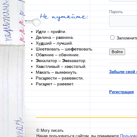
Пароль
Не путайте:
И
д
ти – при
й
ти.
Д
о
лина – р
а
внина.
Запомнит
Ху
д
ший – лу
ч
ший.
Ше
ст
вовать – ше
фст
вовать.
Об
а
яние – об
о
няние.
Эс
калатор –
Экс
каватор.
Хв
а
стливый – хв
о
статый.
Забыли свой 
М
а
кать – вым
о
кнуть.
Рас
ц
вести – ра
сс
вести,
Рас
ц
вет – ра
сс
вет.
Регистрация
© Могу писать
Начав пользоваться сайтом, вы принимаете
Пользов