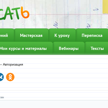
ений
Мастерская
К уроку
Переписка
Мои курсы и материалы
Вебинары
Тексты
—
Авторизация
гин