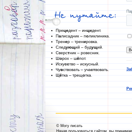
Па
Не путайте:
Пре
це
дент – ин
ци
дент.
П
а
лисадник – п
о
ликлиника.
Трен
е
р – трен
и
ровка.
След
ующ
ий – буд
ущ
ий.
Сверс
т
ник – ровесник.
Ш
о
рох – ш
ё
пот.
Иску
сс
тво – искусный.
За
Чу
в
ствовать – уча
ст
вовать.
Щ
ё
тка – трещ
о
тка.
Ре
© Могу писать
Начав пользоваться сайтом, вы принима