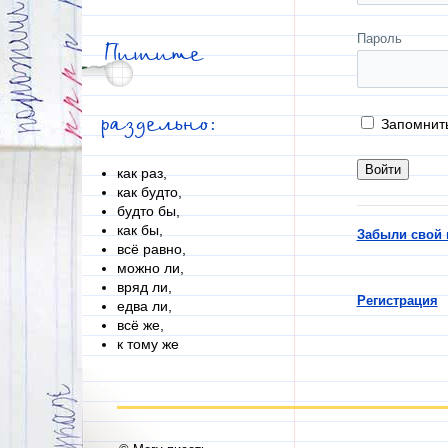
Пароль
Пишите
раздельно:
Запомнит
как раз,
как будто,
будто бы,
как бы,
Забыли свой 
всё равно,
можно ли,
вряд ли,
Регистрация
едва ли,
всё же,
к тому же