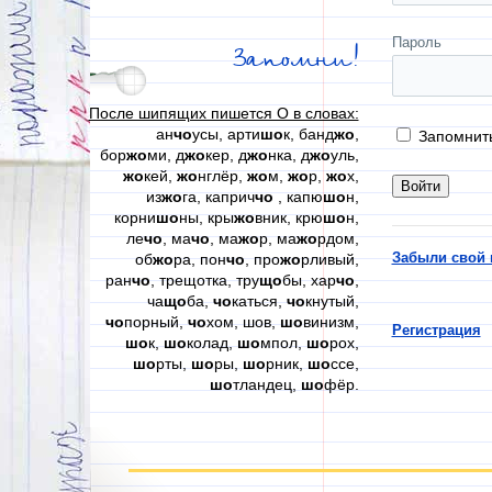
Пароль
Запомни!
После шипящих пишется О в словах:
ан
чо
усы, арти
шо
к, банд
жо
,
Запомнит
бор
жо
ми, д
жо
кер, д
жо
нка, д
жо
уль,
жо
кей,
жо
нглёр,
жо
м,
жо
р,
жо
х,
из
жо
га, каприч
чо
, капю
шо
н,
корни
шо
ны, кры
жо
вник, крю
шо
н,
ле
чо
, ма
чо
, ма
жо
р, ма
жо
рдом,
Забыли свой 
об
жо
ра, пон
чо
, про
жо
рливый,
ран
чо
, трещотка, тру
що
бы, хар
чо
,
ча
що
ба,
чо
каться,
чо
кнутый,
чо
порный,
чо
хом, шов,
шо
винизм,
Регистрация
шо
к,
шо
колад,
шо
мпол,
шо
рох,
шо
рты,
шо
ры,
шо
рник,
шо
ссе,
шо
тландец,
шо
фёр.