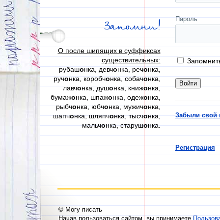
Пароль
Запомни!
О после шипящих в суффиксах
существительных:
Запомнит
рубаш
о
нка, девч
о
нка, реч
о
нка,
руч
о
нка, коробч
о
нка, собач
о
нка,
лавч
о
нка, душ
о
нка, книж
о
нка,
бумаж
о
нка, шпаж
о
нка, одеж
о
нка,
рыбч
о
нка, юбч
о
нка, мужич
о
нка,
Забыли свой 
шапч
о
нка, шляпч
о
нка, тысч
о
нка,
мальч
о
нка, старуш
о
нка.
Регистрация
© Могу писать
Начав пользоваться сайтом, вы принимаете
Пользов