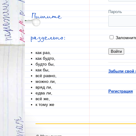
Пароль
Пишите
раздельно:
Запомнит
как раз,
как будто,
будто бы,
как бы,
Забыли свой 
всё равно,
можно ли,
вряд ли,
Регистрация
едва ли,
всё же,
к тому же