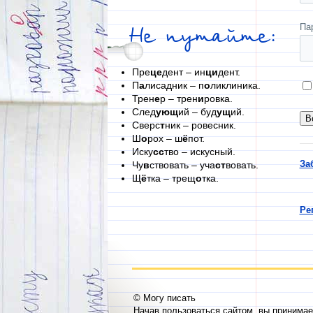
Па
Не путайте:
Пре
це
дент – ин
ци
дент.
П
а
лисадник – п
о
ликлиника.
Трен
е
р – трен
и
ровка.
След
ующ
ий – буд
ущ
ий.
Сверс
т
ник – ровесник.
Ш
о
рох – ш
ё
пот.
Иску
сс
тво – искусный.
За
Чу
в
ствовать – уча
ст
вовать.
Щ
ё
тка – трещ
о
тка.
Ре
© Могу писать
Начав пользоваться сайтом, вы принима