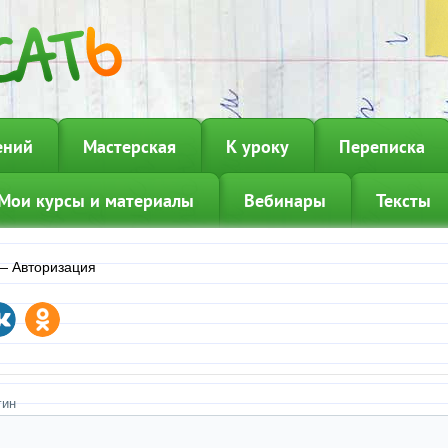
ений
Мастерская
К уроку
Переписка
Мои курсы и материалы
Вебинары
Тексты
—
Авторизация
гин