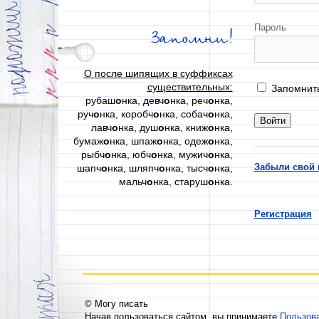
Пароль
Запомни!
О после шипящих в суффиксах
существительных:
Запомнит
рубаш
о
нка, девч
о
нка, реч
о
нка,
руч
о
нка, коробч
о
нка, собач
о
нка,
лавч
о
нка, душ
о
нка, книж
о
нка,
бумаж
о
нка, шпаж
о
нка, одеж
о
нка,
рыбч
о
нка, юбч
о
нка, мужич
о
нка,
Забыли свой 
шапч
о
нка, шляпч
о
нка, тысч
о
нка,
мальч
о
нка, старуш
о
нка.
Регистрация
© Могу писать
Начав пользоваться сайтом, вы принимаете
Пользов