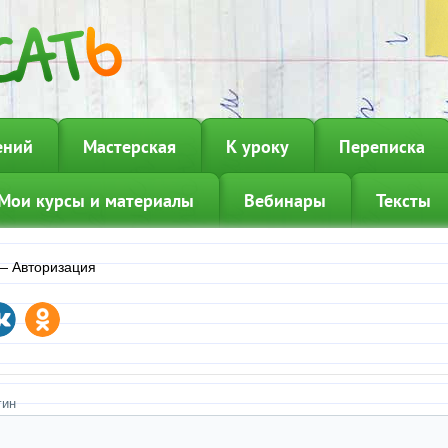
ений
Мастерская
К уроку
Переписка
Мои курсы и материалы
Вебинары
Тексты
—
Авторизация
гин