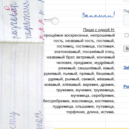
Па
Запомни!
Пиши с одной Н:
прощё
н
ое воскресенье, непроше
н
ый
гость, незва
н
ый гость, гости
н
ый,
гости
н
ец, гости
н
ица, гости
н
ая,
златокова
н
ый, посажё
н
ый отец,
назва
н
ый брат, ветре
н
ый, конче
н
ый
человек, прида
н
ое, мудрё
н
ый,
За
ряже
н
ый, смышлё
н
ый, ю
н
ый,
румя
н
ый, пья
н
ый, пря
н
ый, беше
н
ый,
рдя
н
ый, рья
н
ый, сви
н
ой, жёва
н
ый,
кова
н
ый, клёва
н
ый, варе
н
ик, дра
н
ик,
Ре
труже
н
ик, муче
н
ик, труже
н
ица,
муче
н
ица, серебря
н
ик,
бессребре
н
ик, масле
н
ица, костя
н
ика,
пудре
н
ица, ольша
н
ик, пута
н
ица,
торфяник, длина, исти
н
а.