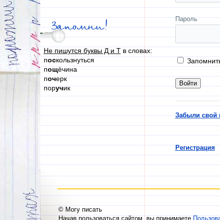
Пароль
Запомни!
Не пишутся буквы Д и Т
в словах:
п
ос
кользнуться
Запомнит
п
ощ
ёчина
п
оч
ерк
пор
уч
ик
Забыли свой 
Регистрация
© Могу писать
Начав пользоваться сайтом, вы принимаете
Пользов