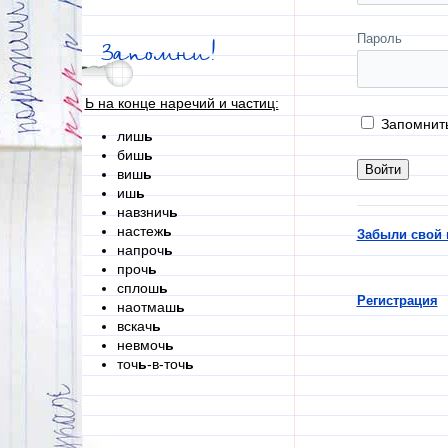
Пароль
Запомни!
Ь на конце наречий и частиц:
Запомнит
лиш
ь
биш
ь
виш
ь
иш
ь
навзнич
ь
настеж
ь
Забыли свой 
напроч
ь
проч
ь
сплош
ь
Регистрация
наотмаш
ь
вскач
ь
невмоч
ь
точ
ь
-в-точ
ь