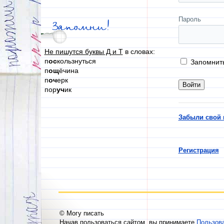
Пароль
Запомни!
Не пишутся буквы Д и Т
в словах:
п
ос
кользнуться
Запомнит
п
ощ
ёчина
п
оч
ерк
пор
уч
ик
Забыли свой 
Регистрация
© Могу писать
Начав пользоваться сайтом, вы принимаете
Пользов