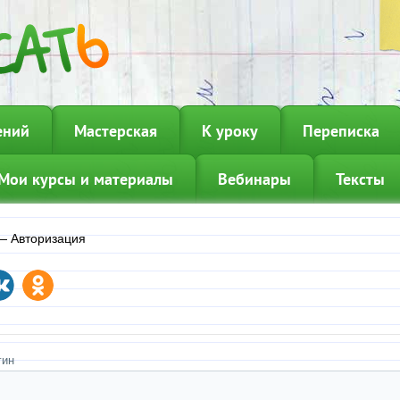
ений
Мастерская
К уроку
Переписка
Мои курсы и материалы
Вебинары
Тексты
—
Авторизация
гин