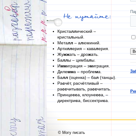
Па
Не путайте:
Криста
лл
ический –
криста
л
ьный.
Мета
лл
– а
л
юминий.
Арти
лл
ерия – кава
л
ерия.
Жу
жж
ать – дро
ж
ать.
Ба
лл
ы – цимба
л
ы.
И
мм
играция – э
м
играция.
За
Диле
мм
а – пробле
м
а.
Ба
лл
(оценка) – ба
л
(танцы).
Ра
с
чёт, расчётливый –
ра
сс
читывать, ра
сс
читать.
Ре
Принце
сс
а, клоуне
сс
а, –
директри
с
а, биссектри
с
а.
© Могу писать