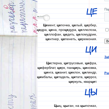
ЦЕ
Па
Це
мент,
це
почка,
це
лый,
це
рбер,
це
дра,
це
на, про
це
дура,
це
ллюлоза,
це
ллофан,
це
дить,
це
ломудрие,
це
нтнер,
це
пенеть,
це
ремония.
ЦИ
За
Ци
стерна,
ци
трусовые,
ци
фра,
ци
ферблат,
ци
рк, пан
ци
рь,
ци
новка,
ци
нга,
ци
анит,
ци
клон,
ци
линдр,
Ре
ци
мбалы,
ци
тадель,
ци
тата,
ци
рроз,
ци
ркуль, квар
ци
т.
ЦЫ
Цы
ц,
цы
ган, на
цы
почках,