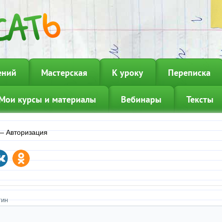
ений
Мастерская
К уроку
Переписка
Мои курсы и материалы
Вебинары
Тексты
—
Авторизация
гин