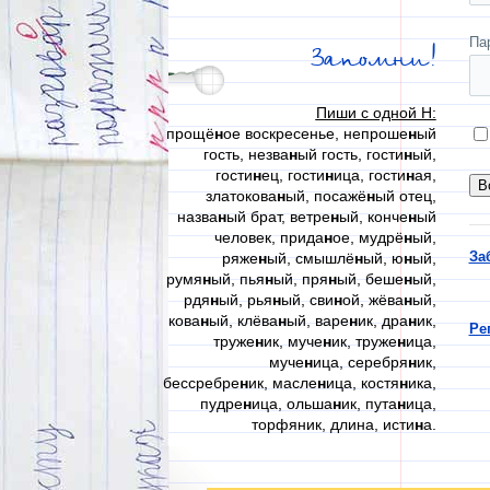
Па
Запомни!
Пиши с одной Н:
прощё
н
ое воскресенье, непроше
н
ый
гость, незва
н
ый гость, гости
н
ый,
гости
н
ец, гости
н
ица, гости
н
ая,
златокова
н
ый, посажё
н
ый отец,
назва
н
ый брат, ветре
н
ый, конче
н
ый
человек, прида
н
ое, мудрё
н
ый,
За
ряже
н
ый, смышлё
н
ый, ю
н
ый,
румя
н
ый, пья
н
ый, пря
н
ый, беше
н
ый,
рдя
н
ый, рья
н
ый, сви
н
ой, жёва
н
ый,
кова
н
ый, клёва
н
ый, варе
н
ик, дра
н
ик,
Ре
труже
н
ик, муче
н
ик, труже
н
ица,
муче
н
ица, серебря
н
ик,
бессребре
н
ик, масле
н
ица, костя
н
ика,
пудре
н
ица, ольша
н
ик, пута
н
ица,
торфяник, длина, исти
н
а.