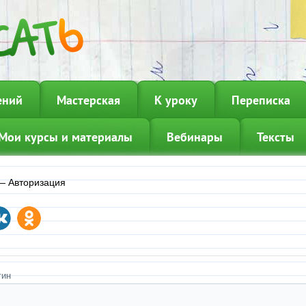
ений
Мастерская
К уроку
Переписка
Мои курсы и материалы
Вебинары
Тексты
—
Авторизация
гин