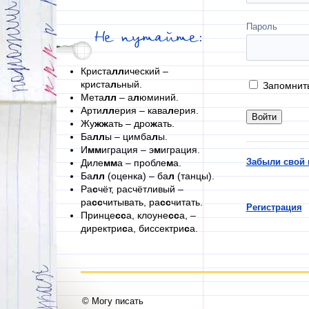
Пароль
Не путайте:
Криста
лл
ический –
криста
л
ьный.
Запомнит
Мета
лл
– а
л
юминий.
Арти
лл
ерия – кава
л
ерия.
Жу
жж
ать – дро
ж
ать.
Ба
лл
ы – цимба
л
ы.
И
мм
играция – э
м
играция.
Забыли свой 
Диле
мм
а – пробле
м
а.
Ба
лл
(оценка) – ба
л
(танцы).
Ра
с
чёт, расчётливый –
ра
сс
читывать, ра
сс
читать.
Регистрация
Принце
сс
а, клоуне
сс
а, –
директри
с
а, биссектри
с
а.
© Могу писать