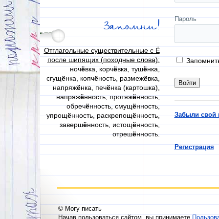
Пароль
Запомни!
Отглагольные существительные с Ё
после шипящих (походные слова):
Запомнит
ноч
ё
вка, корч
ё
вка, туш
ё
нка,
сгущ
ё
нка, копч
ё
ность, размеж
ё
вка,
напряж
ё
нка, печ
ё
нка (картошка),
напряж
ё
нность, протяж
ё
нность,
обреч
ё
нность, смущ
ё
нность,
Забыли свой 
упрощ
ё
нность, раскрепощ
ё
нность,
заверш
ё
нность, истощ
ё
нность,
отреш
ё
нность.
Регистрация
© Могу писать
Начав пользоваться сайтом, вы принимаете
Пользов