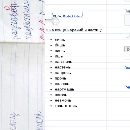
Па
Запомни!
Ь на конце наречий и частиц:
лиш
ь
биш
ь
виш
ь
иш
ь
навзнич
ь
настеж
ь
За
напроч
ь
проч
ь
сплош
ь
Ре
наотмаш
ь
вскач
ь
невмоч
ь
точ
ь
-в-точ
ь