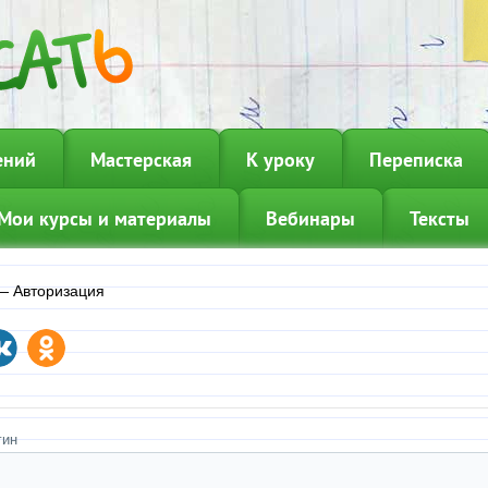
ений
Мастерская
К уроку
Переписка
Мои курсы и материалы
Вебинары
Тексты
—
Авторизация
гин