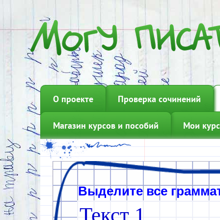
О проекте
Проверка сочинений
Магазин курсов и пособий
Мои курс
Т
е
к
с
т
1