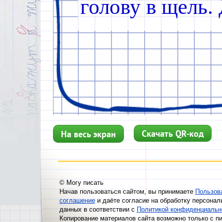
г
о
л
о
в
у
в
щ
е
л
ь
.
к
р
и
ч
а
л
и
,
ч
т
о
у
в
и
д
е
л
и
ч
т
о
-
т
о
О
с
н
о
в
н
у
ю
м
а
с
с
д
в
е
н
а
д
ц
а
т
и
л
е
т
,
Скачать QR-код
На весь экран
т
р
и
м
а
л
е
н
ь
к
и
х
,
у
в
я
з
а
л
и
с
ь
© Могу писать
Начав пользоваться сайтом, вы принимаете
Пользов
соглашение
и даёте согласие на обработку персонал
з
а
с
т
а
р
ш
и
м
и
б
данных в соответствии с
Политикой конфиденциальн
Копирование материалов сайта возможно только с п