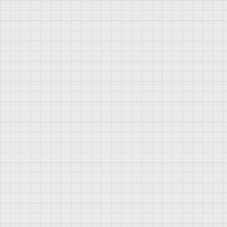
м
ы
ш
ь
д
л
я
о
п
ы
п
р
е
д
с
т
а
в
л
я
ю
,
к
б
и
о
л
о
г
а
и
м
у
ч
и
н
и
к
о
м
у
н
и
ч
е
г
о
б
е
з
ж
а
л
о
с
т
н
ы
е
В
п
р
о
ш
л
о
м
г
о
д
ф
а
к
у
л
ь
т
е
т
б
и
о
л
Т
о
л
ь
к
о
и
з
н
а
ш
е