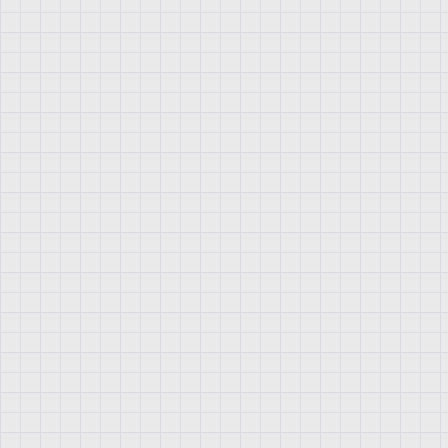
е
с
л
и
н
и
к
т
о
н
е
б
з
а
н
и
м
а
т
ь
с
я
н
а
у
ж
и
в
о
т
н
ы
х
,
ж
а
л
с
а
м
и
х
с
е
б
я
.