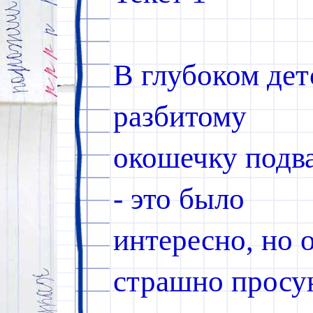
В
г
л
у
б
о
к
о
м
д
е
т
р
а
з
б
и
т
о
м
у
о
к
о
ш
е
ч
к
у
п
о
д
в
-
э
т
о
б
ы
л
о
и
н
т
е
р
е
с
н
о
,
н
о
с
т
р
а
ш
н
о
п
р
о
с
у