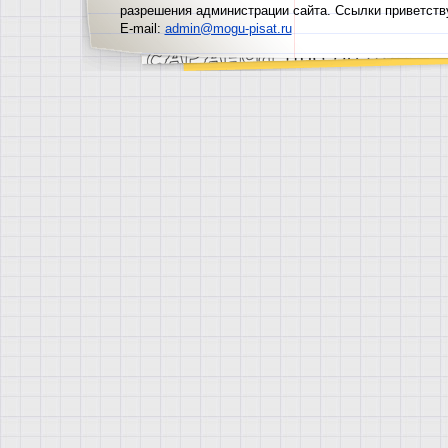
разрешения администрации сайта. Ссылки приветств
м
а
л
ы
ш
е
й
E-mail:
admin@mogu-pisat.ru
с
о
о
б
щ
и
л
и
в
з
р
о
с
о
б
и
р
а
е
т
с
я
и
с
с
л
е
д
о
в
а
т
ь
п
о
п
е
р
е
с
т
а
л
и
п
р
и
н
и
м
а
т
ь
в
и
г