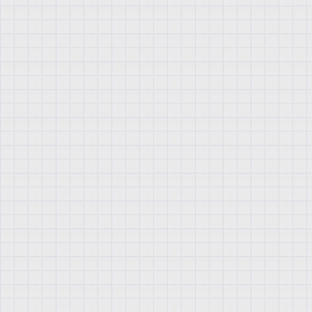
Т
е
к
с
т
2
С
л
у
ш
а
т
ь
н
а
ш
е
г
д
л
я
с
л
а
б
о
н
е
р
в
н
ы
х
.
п
р
и
м
е
р
ы
,
ч
т
о
х
з
а
т
к
н
у
т
ь
у
ш
и
.
р
а
с
с
к
а
з
а
л
,
к
а
к