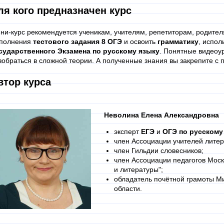
ля кого предназначен курс
ни-курс рекомендуется ученикам, учителям, репетиторам, родител
полнения
тестового задания 8 ОГЭ
и освоить
грамматику
, испол
сударственного Экзамена по русскому языку
. Понятные видеоур
зобраться в сложной теории. А полученные знания вы закрепите 
втор курса
Неволина Елена Александровна
эксперт
ЕГЭ
и
ОГЭ по русскому
член Ассоциации учителей литер
член Гильдии словесников;
член Ассоциации педагогов Моск
и литературы";
обладатель почётной грамоты М
области.