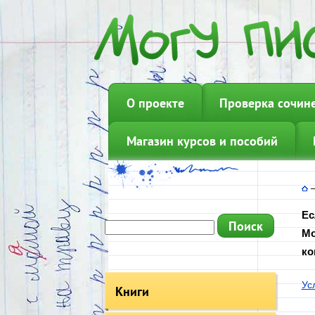
О проекте
Проверка сочин
Магазин курсов и пособий
Ес
Мо
ко
Ус
Книги