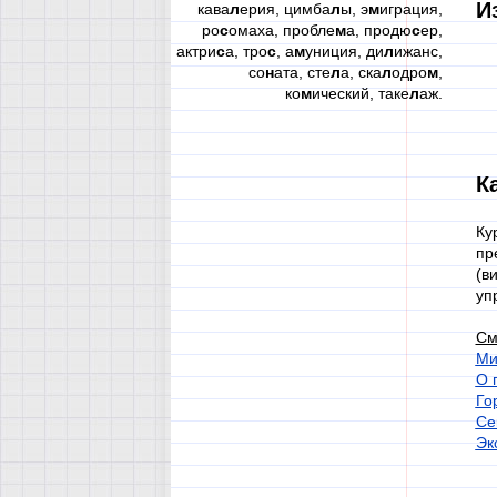
И
кава
л
ерия, цимба
л
ы, э
м
играция,
ро
с
омаха, пробле
м
а, продю
с
ер,
актри
с
а, тро
с
, а
м
униция, ди
л
ижанс,
со
н
ата, сте
л
а, ска
л
одро
м
,
ко
м
ический, таке
л
аж.
К
Ку
пр
(в
уп
См
Ми
О 
Го
Се
Эк