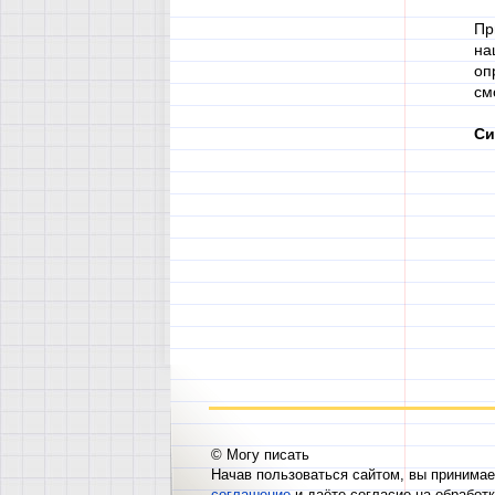
Пр
на
оп
см
Си
© Могу писать
Начав пользоваться сайтом, вы принима
соглашение
и даёте согласие на обработ