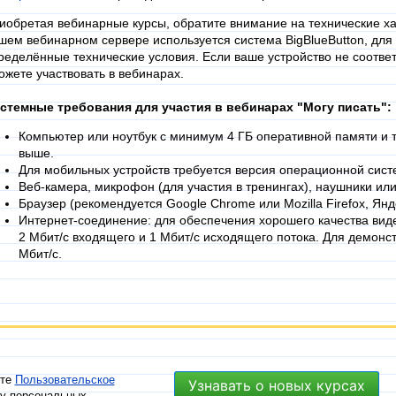
иобретая вебинарные курсы, обратите внимание на технические хар
шем вебинарном сервере используется система BigBlueButton, дл
ределённые технические условия. Если ваше устройство не соответ
ожете участвовать в вебинарах.
стемные требования для участия в вебинарах "Могу писать":
Компьютер или ноутбук с минимум 4 ГБ оперативной памяти и т
выше.
Для мобильных устройств требуется версия операционной систе
Веб-камера, микрофон (для участия в тренингах), наушники ил
Браузер (рекомендуется Google Chrome или Mozilla Firefox, Янд
Интернет-соединение: для обеспечения хорошего качества вид
2 Мбит/с входящего и 1 Мбит/с исходящего потока. Для демонс
Мбит/с.
ете
Пользовательское
Узнавать о новых курсах
ку персональных