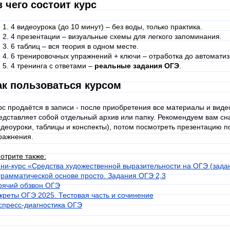
з чего состоит курс
4 видеоурока (до 10 минут) – без воды, только практика.
4 презентации – визуальные схемы для легкого запоминания.
6 таблиц – вся теория в одном месте.
6 тренировочных упражнений + ключи – отработка до автоматиз
4 тренинга с ответами –
реальные задания ОГЭ
.
ак пользоваться курсом
рс продаётся в записи - после приобретения все материалы и виде
едставляет собой отдельный архив или папку. Рекомендуем вам сн
идеоуроки, таблицы и конспекты), потом посмотреть презентацию п
ражнения.
отрите также:
ни-курс «Средства художественной выразительности на ОГЭ (задан
грамматической основе просто. Задания ОГЭ 2,3
рячий обзвон ОГЭ
креты ОГЭ 2025. Тестовая часть и сочинение
спресс-диагностика ОГЭ