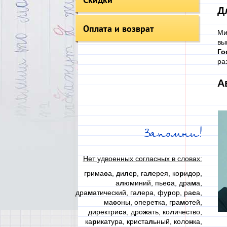
Д
Оплата и возврат
Ми
вы
Го
ра
А
Запомни!
Нет удвоенных согласных в словах:
грима
с
а, ди
л
ер, га
л
ерея, ко
р
идор,
а
л
юминий, пье
с
а, дра
м
а,
дра
м
атический, га
л
ера, фу
р
ор, ра
с
а,
ма
с
оны, опере
т
ка, гра
м
отей,
директри
с
а, дро
ж
ать, ко
л
ичество,
ка
р
икатура, криста
л
ьный, коло
н
ка,