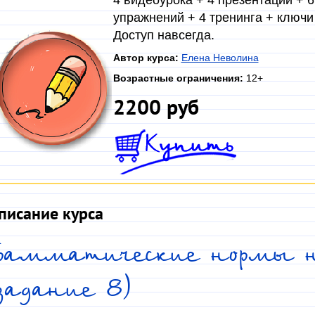
4 видеоурока + 4 презентации + 
упражнений + 4 тренинга + ключи
Доступ навсегда.
Автор курса:
Елена Неволина
Возрастные ограничения:
12+
2200 руб
писание курса
Грамматические нормы 
задание 8)