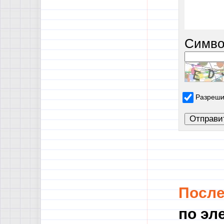
Симво
Разреши
Посл
по эл