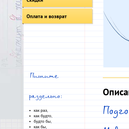
Оплата и возврат
Пишите
Описа
раздельно:
Подг
как раз,
как будто,
будто бы,
как бы,