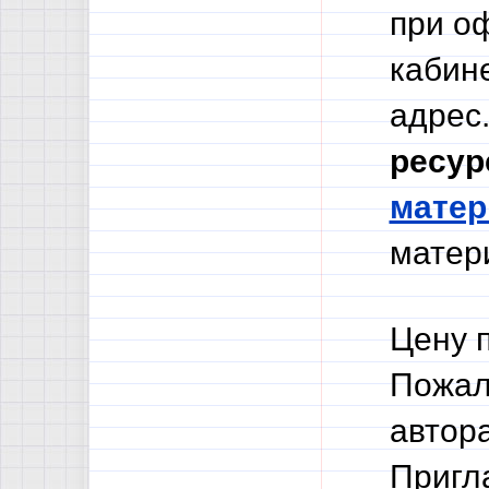
при о
кабине
адрес.
ресур
мате
матери
Цену 
Пожал
автор
Пригл