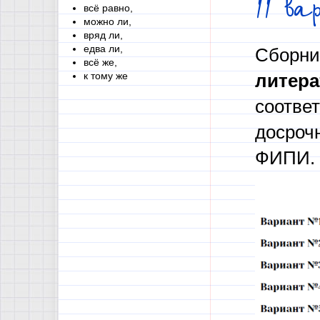
11 в
всё равно,
можно ли,
вряд ли,
едва ли,
Сборник
всё же,
к тому же
литера
соответ
досроч
ФИПИ.