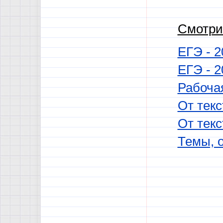
Смотри
ЕГЭ - 2
ЕГЭ - 2
Рабоча
От текс
От текс
Темы, 