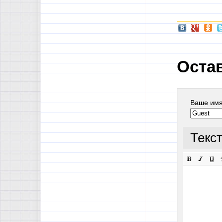
Оста
Ваше им
Текс