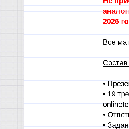
Не при
аналог
2026 го
Все ма
Состав
• През
• 19 тр
onlinet
• Отве
• Зада