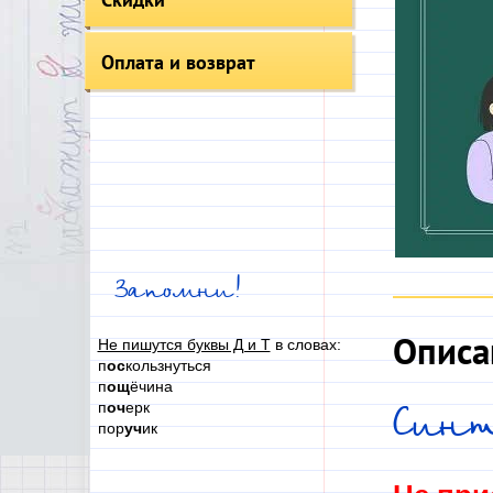
Оплата и возврат
Запомни!
Описа
Не пишутся буквы Д и Т
в словах:
п
ос
кользнуться
п
ощ
ёчина
п
оч
ерк
Синт
пор
уч
ик