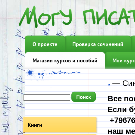
О проекте
Проверка сочинений
Магазин курсов и пособий
Мои курс
—
Си
Все по
Если б
+79676
Книги
наш ме