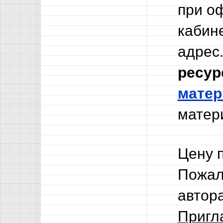
при о
кабине
адрес.
ресур
мате
матери
Цену 
Пожал
автор
Пригл