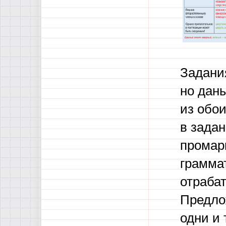
Задани
но дан
из обои
в зада
промар
грамма
отраба
Предло
одни и 