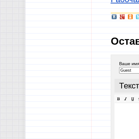
Оста
Ваше им
Текс