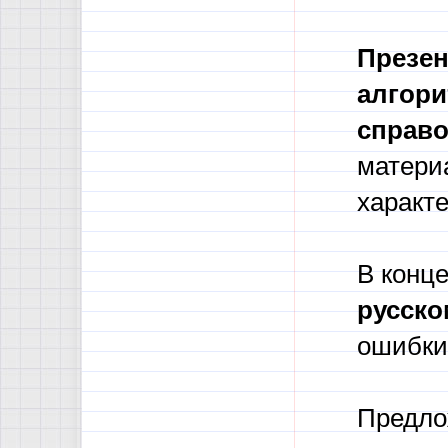
Презе
алгор
справо
матери
характе
В конц
русско
ошибки
Предло