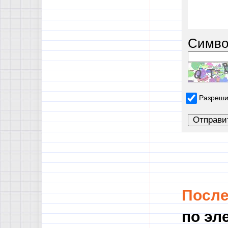
Симво
Разреши
Посл
по эл