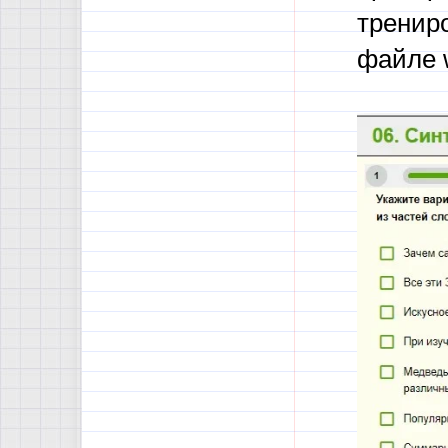
тренир
файле w