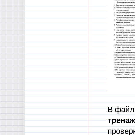
В файле
трена
провер