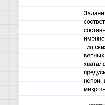
Задани
соотве
составн
именно 
тип ска
верных 
хватало
предусм
неприн
микрот