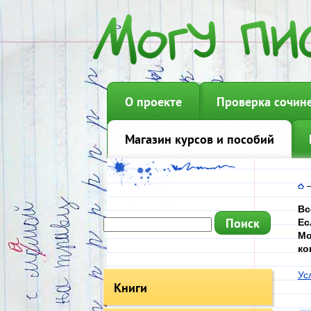
О проекте
Проверка сочин
Магазин курсов и пособий
Вс
Ес
Мо
ко
Ус
Книги