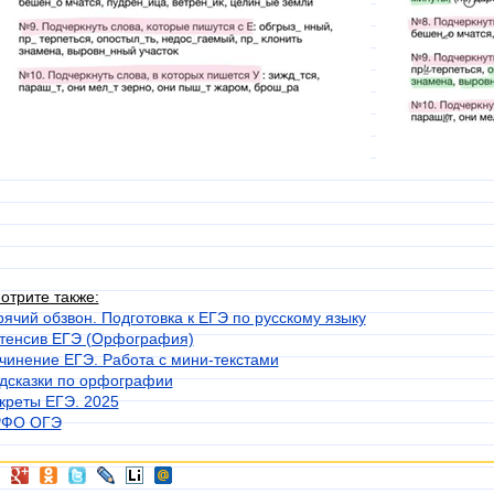
отрите также:
рячий обзвон. Подготовка к ЕГЭ по русскому языку
тенсив ЕГЭ (Орфография)
чинение ЕГЭ. Работа с мини-текстами
дсказки по орфографии
креты ЕГЭ. 2025
ФО ОГЭ