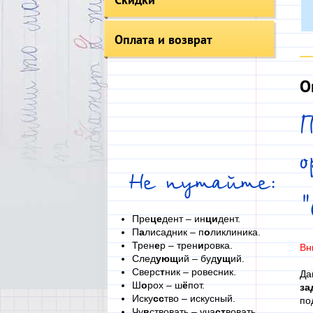
Оплата и возврат
О
П
Не путайте:
Пре
це
дент – ин
ци
дент.
П
а
лисадник – п
о
ликлиника.
Трен
е
р – трен
и
ровка.
Вн
След
ующ
ий – буд
ущ
ий.
Сверс
т
ник – ровесник.
Да
Ш
о
рох – ш
ё
пот.
за
Иску
сс
тво – искусный.
по
Чу
в
ствовать – уча
ст
вовать.