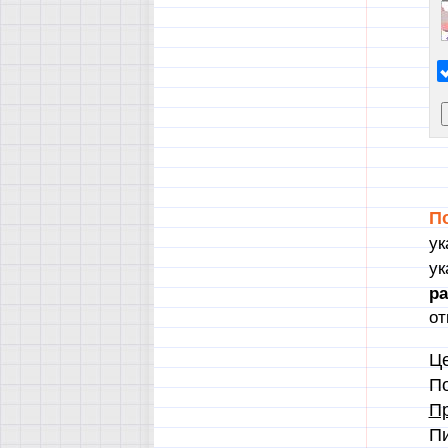
П
ук
ук
р
от
Це
По
Пр
П