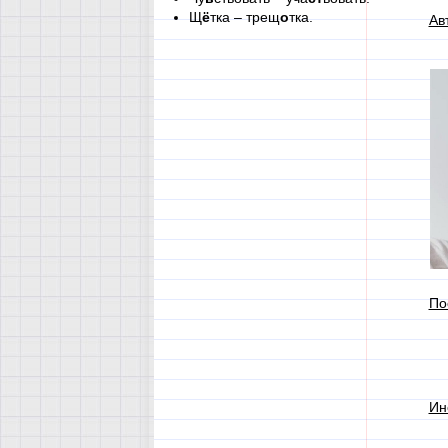
Щ
ё
тка – трещ
о
тка.
Ав
По
Ин