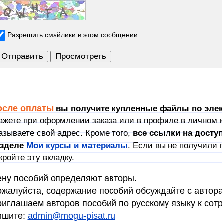
Разрешить смайлики в этом сообщении
осле оплаты
вы получите купленные файлы по элек
ажете при оформлении заказа или в профиле в личном к
азываете свой адрес. Кроме того,
в
се ссылки на досту
азделе
Мои курсы и материалы
. Если вы не получили 
кройте эту вкладку.
ну пособий определяют авторы.
жалуйста, содержание пособий обсуждайте с автор
иглашаем авторов пособий по русскому языку к сотр
ишите:
admin@mogu-pisat.ru