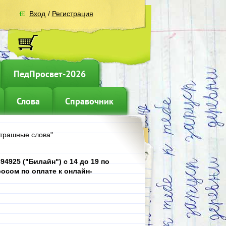
Вход
/
Регистрация
ПедПросвет-2026
Слова
Справочник
Страшные слова"
4925 ("Билайн") с 14 до 19 по
осом по оплате к онлайн-