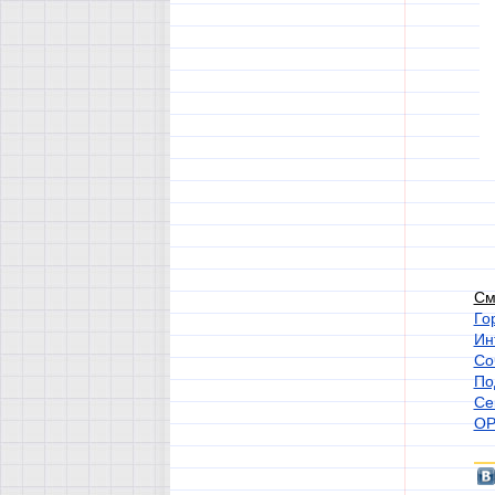
См
Го
Ин
Со
По
Се
ОР