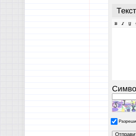
Текс
Симво
Разреши