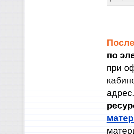
Посл
по эл
при о
кабине
адрес.
ресур
мате
матери