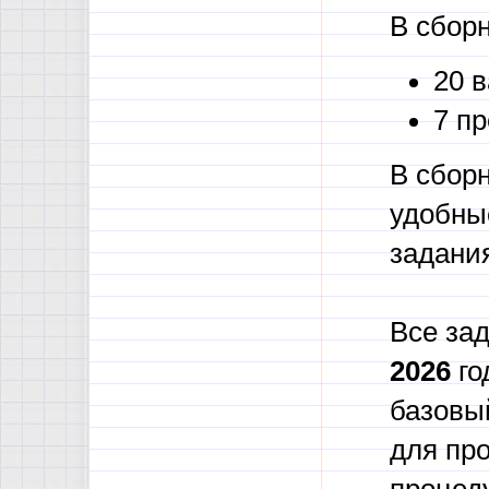
В сборн
20 
7 пр
В сбор
удобны
задания
Все за
2026
го
базовы
для пр