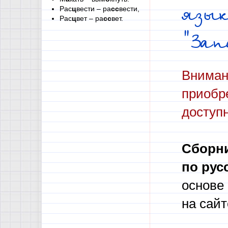
язы
Рас
ц
вести – ра
сс
вести,
Рас
ц
вет – ра
сс
вет.
"Зап
Внимани
приобре
доступн
С
борн
по рус
основе
на сайт