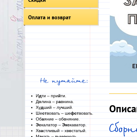
Оплата и возврат
Не путайте:
И
д
ти – при
й
ти.
Д
о
лина – р
а
внина.
Описа
Ху
д
ший – лу
ч
ший.
Ше
ст
вовать – ше
фст
вовать.
Об
а
яние – об
о
няние.
Эс
калатор –
Экс
каватор.
Сбор
Хв
а
стливый – хв
о
статый.
М
а
кать – вым
о
кнуть.