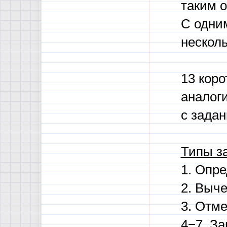
таким 
С одни
несколь
13 кор
аналоги
с зада
Типы з
1. Опре
2. Выч
3. Отме
4−7. За