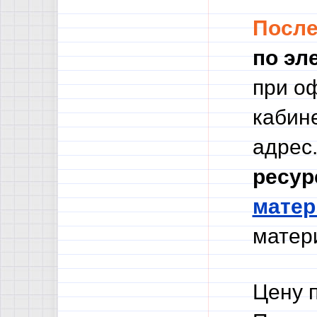
Посл
по эл
при о
кабине
адрес.
ресур
мате
матери
Цену 