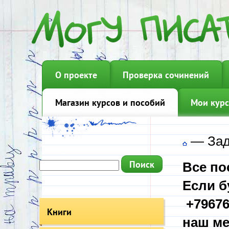
О проекте
Проверка сочинений
Магазин курсов и пособий
Мои курс
—
Зад
Все по
Если б
+79676
Книги
наш ме