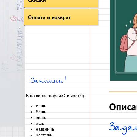
Оплата и возврат
Запомни!
Ь на конце наречий и частиц:
Описа
лиш
ь
биш
ь
виш
ь
Зада
иш
ь
навзнич
ь
настеж
ь