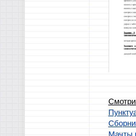
Смотри
Пункту
Сборни
Мачты и