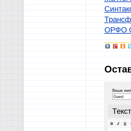
Синтак
Трансф
ОРФО 
Оста
Ваше им
Текс