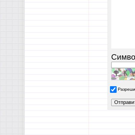
Симво
Разреши