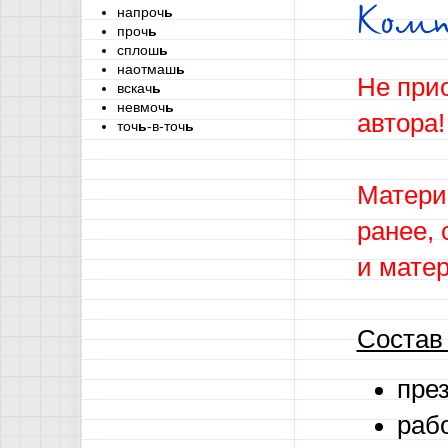
Ком
напроч
ь
проч
ь
сплош
ь
наотмаш
ь
Не прио
вскач
ь
невмоч
ь
автора!
точ
ь
-в-точ
ь
Матери
ранее, 
и мате
Состав
през
рабо