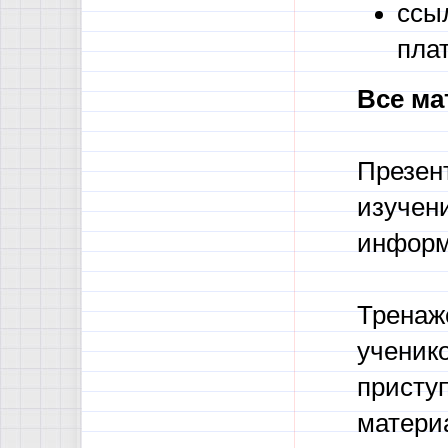
ссы
плат
Все ма
Презен
изучен
информ
Тренаж
ученико
присту
матери