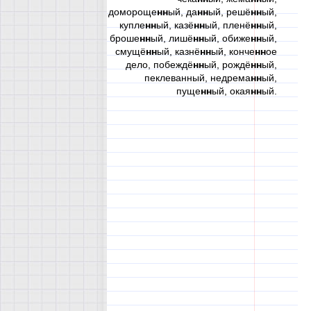
домороще
нн
ый, да
нн
ый, решё
нн
ый,
купле
нн
ый, казё
нн
ый, пленё
нн
ый,
броше
нн
ый, лишё
нн
ый, обиже
нн
ый,
смущё
нн
ый, казнё
нн
ый, конче
нн
ое
дело, побеждё
нн
ый, рождё
нн
ый,
пеклеванный, недрема
нн
ый,
пуще
нн
ый, окая
нн
ый.