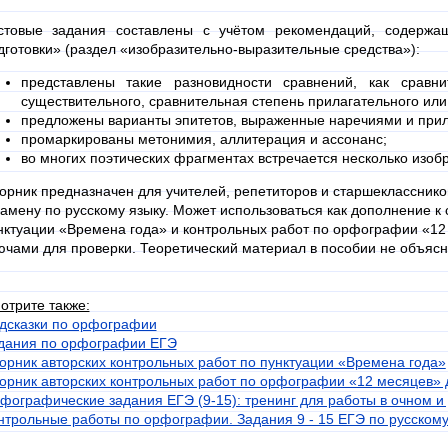
стовые задания составлены с учётом рекомендаций, содержа
дготовки» (раздел «изобразительно-выразительные средства»):
представлены такие разновидности сравнений, как сравн
существительного, сравнительная степень прилагательного или
предложены варианты эпитетов, выраженные наречиями и при
промаркированы метонимия, аллитерация и ассонанс;
во многих поэтических фрагментах встречается несколько изоб
орник предназначен для учителей, репетиторов и старшекласснико
замену по русскому языку. Может использоваться как дополнение к
нктуации «Времена года» и контрольных работ по орфографии «12
ючами для проверки. Теоретический материал в пособии не объясн
отрите также:
дсказки по орфографии
дания по орфографии ЕГЭ
орник авторских контрольных работ по пунктуации «Времена года»
орник авторских контрольных работ по орфографии «12 месяцев» д
фографические задания ЕГЭ (9-15): тренинг для работы в очном 
нтрольные работы по орфографии. Задания 9 - 15 ЕГЭ по русскому