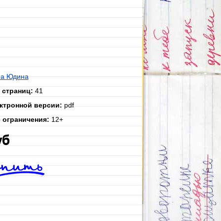
на Юдина
 страниц:
41
ктронной версии:
pdf
 ограничения:
12+
уб