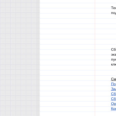
Те
по
Сб
эк
пу
кл
См
По
За
Сб
Сб
Ор
Ко