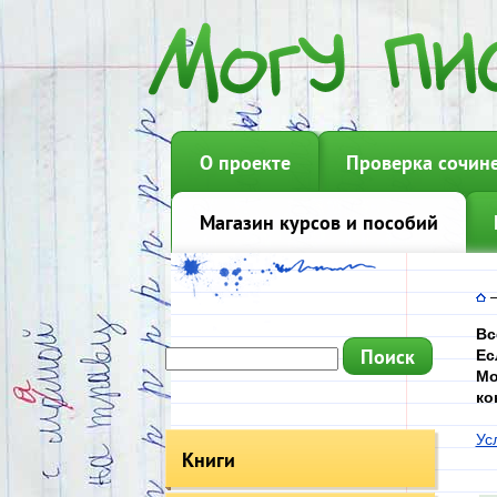
О проекте
Проверка сочин
Магазин курсов и пособий
Вс
Ес
Мо
ко
Ус
Книги