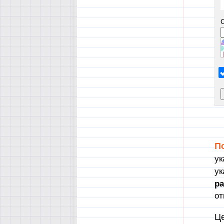
П
ук
ук
р
от
Це