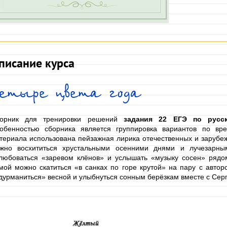
писание курса
етыре цвета года
орник для тренировки решений
задания 22 ЕГЭ по русс
обенностью сборника является группировка вариантов по вре
териала использована пейзажная лирика отечественных и зарубе
жно восхититься хрустальными осенними днями и лучезарны
любоваться «заревом клёнов» и услышать «музыку сосен» рядо
мой можно скатиться «в санках по горе крутой» на пару с автор
дурманиться» весной и улыбнуться сонным берёзкам вместе с Сер