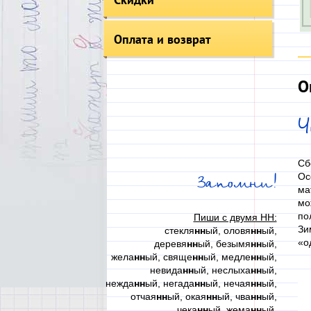
Оплата и возврат
О
Ч
Сб
Ос
Запомни!
ма
мо
по
Пиши с двумя НН:
Зи
стекля
нн
ый, оловя
нн
ый,
«о
деревя
нн
ый, безымя
нн
ый,
жела
нн
ый, свяще
нн
ый, медле
нн
ый,
невида
нн
ый, неслыха
нн
ый,
нежда
нн
ый, негада
нн
ый, нечая
нн
ый,
отчая
нн
ый, окая
нн
ый, чва
нн
ый,
чека
нн
ый, жема
нн
ый,