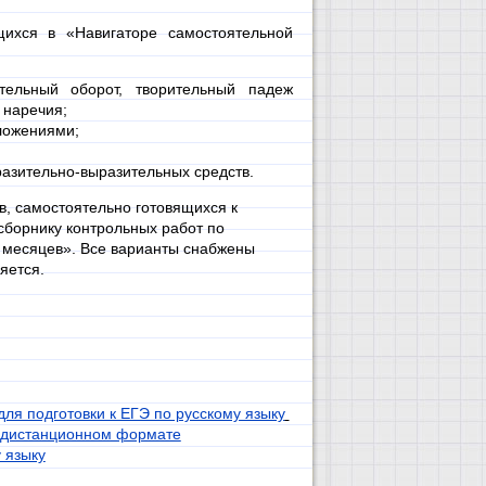
щихся в «Навигаторе самостоятельной
ительный оборот, творительный падеж
 наречия;
ложениями;
разительно-выразительных средств.
в, самостоятельно готовящихся к
 сборнику контрольных работ по
 месяцев». Все варианты снабжены
яется.
ля подготовки к ЕГЭ по русскому языку
и дистанционном формате
 языку