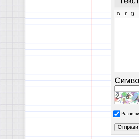
Текс
Симво
Разреши