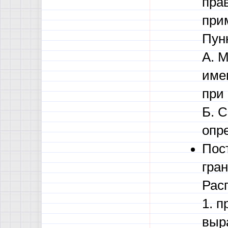
пра
при
Пун
А. 
име
при 
Б. 
опр
Пос
гра
Рас
1. 
выр