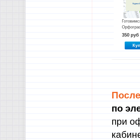
Готовимс
Орфогра
350 руб
Ку
Посл
по эл
при о
кабине