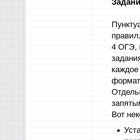
Задани
Пункту
правил.
4 ОГЭ, 
задания
каждое 
формат
Отдель
запятым
Вот нек
Уст