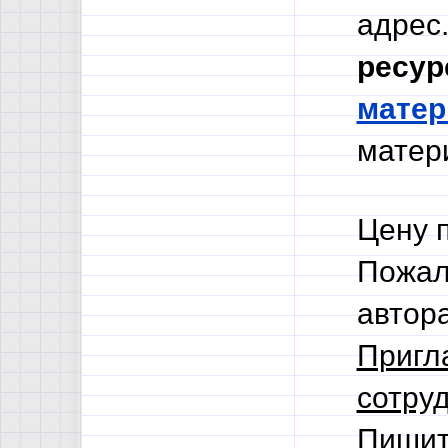
адрес.
ресур
мате
матери
Цену 
Пожал
автор
Пригл
сотруд
Пишит