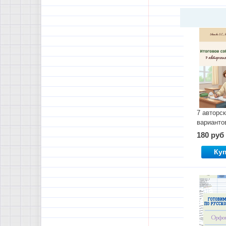
7 авторс
варианто
подготовк
180 руб
итоговом
собесед
Ку