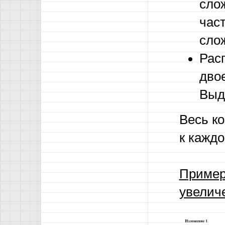
сло
час
сло
Рас
дво
Выд
Весь ко
к кажд
Пример
увелич