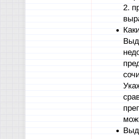
2. 
выр
Каки
Выд
нед
пре
соч
Ука
сра
пре
мож
Выд