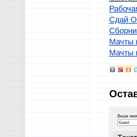
Рабочая
Сдай ОГ
Сборни
Мачты и
Мачты и
Оста
Ваше им