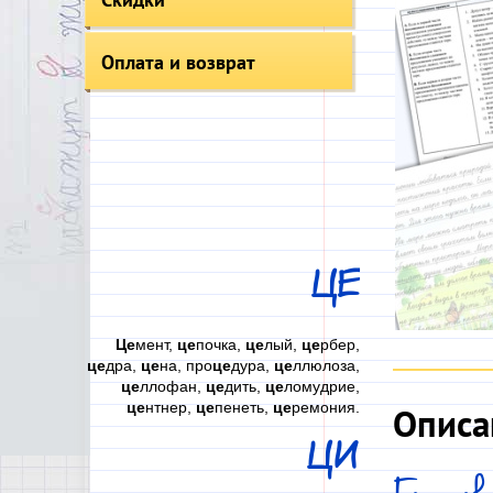
Оплата и возврат
ЦЕ
Це
мент,
це
почка,
це
лый,
це
рбер,
це
дра,
це
на, про
це
дура,
це
ллюлоза,
це
ллофан,
це
дить,
це
ломудрие,
це
нтнер,
це
пенеть,
це
ремония.
Описа
ЦИ