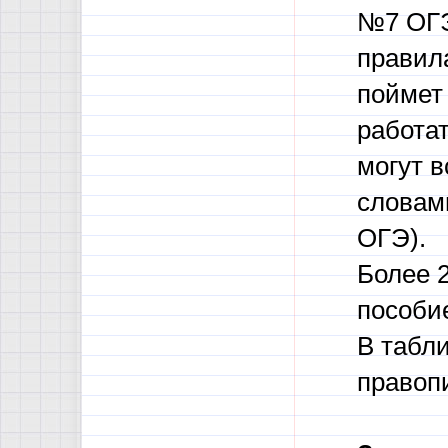
№7 ОГЭ
правил
поймет
работа
могут в
словам
ОГЭ).
Более 
пособие
В табл
правоп