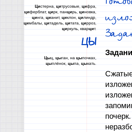
Гото
Ци
стерна,
ци
трусовые,
ци
фра,
ци
ферблат,
ци
рк, пан
ци
рь,
ци
новка,
изло
ци
нга,
ци
анит,
ци
клон,
ци
линдр,
ци
мбалы,
ци
тадель,
ци
тата,
ци
рроз,
ци
ркуль, квар
ци
т.
Зада
ЦЫ
Задани
Цы
ц,
цы
ган, на
цы
почках,
цы
плёнок,
цы
па,
цы
кать.
Сжатые
изложе
изложе
запомин
почерк.
неразб