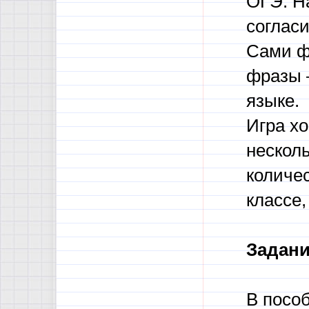
ОГЭ. Н
соглас
Сами ф
фразы –
языке.
Игра хо
несколь
количес
классе
Задани
В пособ