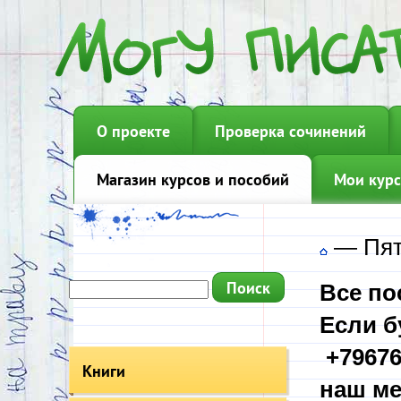
О проекте
Проверка сочинений
Магазин курсов и пособий
Мои курс
—
Пят
Все по
Если б
+79676
Книги
наш ме