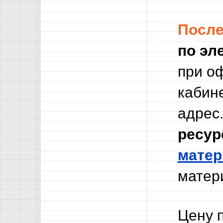
Посл
по эл
при о
кабине
адрес.
ресур
мате
матери
Цену 