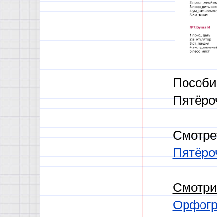
Пособи
Пятёро
Смотре
Пятёроч
Смотри
Орфогр