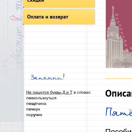
Оплата и возврат
Запомни!
Описа
Не пишутся буквы Д и Т
в словах:
п
ос
кользнуться
п
ощ
ёчина
Пятё
п
оч
ерк
пор
уч
ик
Пособи