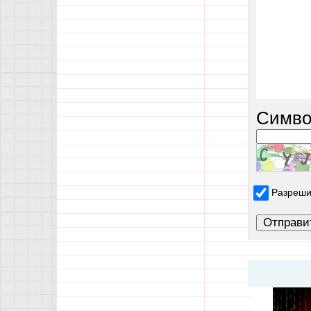
Симво
Разреши