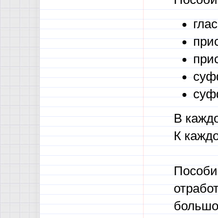
гла
при
при
суф
суф
В кажд
К каждо
Пособи
отработ
большо