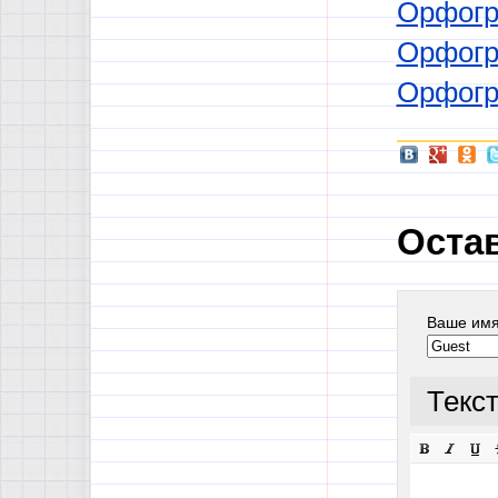
Орфогр
Орфогр
Орфогр
Оста
Ваше им
Текс