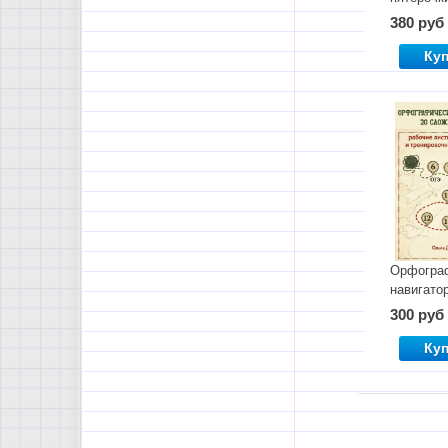
380 руб
Ку
Орфогра
навигато
300 руб
Ку