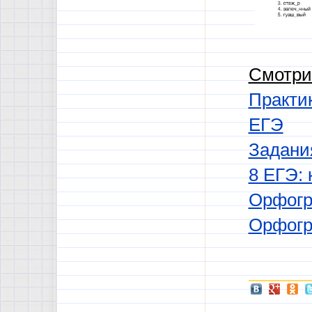
Смотри
Практик
ЕГЭ
Задани
8 ЕГЭ:
Орфогр
Орфогр