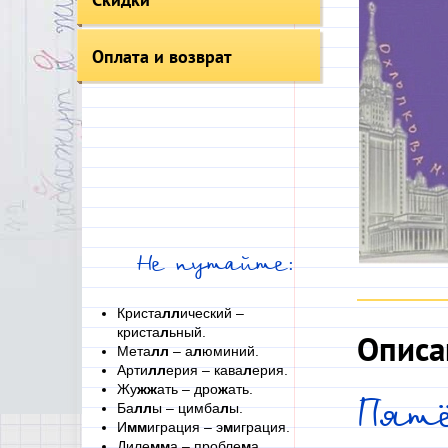
Оплата и возврат
Не путайте:
Криста
лл
ический –
криста
л
ьный.
Описа
Мета
лл
– а
л
юминий.
Арти
лл
ерия – кава
л
ерия.
Жу
жж
ать – дро
ж
ать.
Пятё
Ба
лл
ы – цимба
л
ы.
И
мм
играция – э
м
играция.
Диле
мм
а – пробле
м
а.