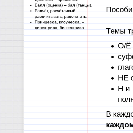
Ба
лл
(оценка) – ба
л
(танцы).
Пособие
Ра
с
чёт, расчётливый –
ра
сс
читывать, ра
сс
читать.
Принце
сс
а, клоуне
сс
а, –
директри
с
а, биссектри
с
а.
Темы т
О/Ё
суф
гла
НЕ 
Н и
пол
В кажд
каждом