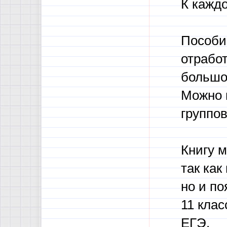
К каждо
Пособи
отработ
большо
Можно 
группо
Книгу м
так как
но и по
11 клас
ЕГЭ.