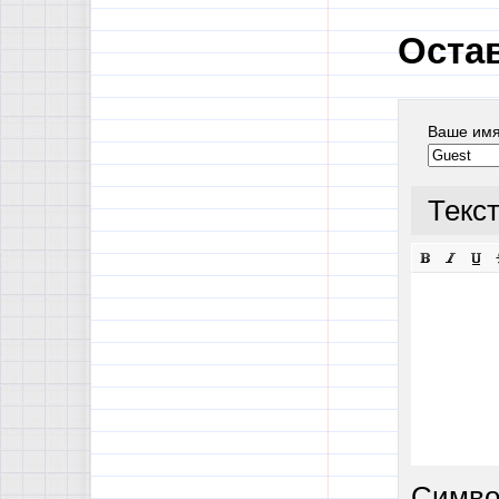
Оста
Ваше им
Текс
Симво