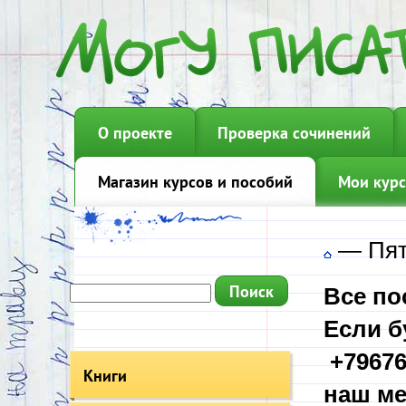
О проекте
Проверка сочинений
Магазин курсов и пособий
Мои курс
—
Пят
Все по
Если б
+79676
Книги
наш ме