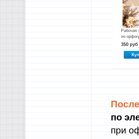
Рабочая 
по орфог
класс
350 руб
Ку
Посл
по эл
при о