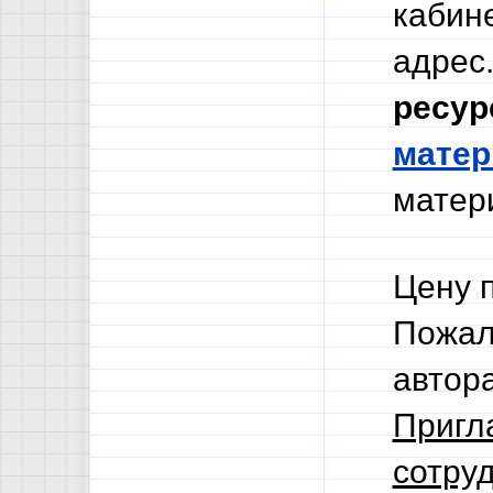
кабине
адрес.
ресур
мате
матери
Цену 
Пожал
автор
Пригл
сотруд