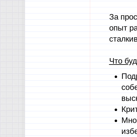
За прос
опыт р
сталки
Что буд
Под
соб
выс
Кри
Мно
изб