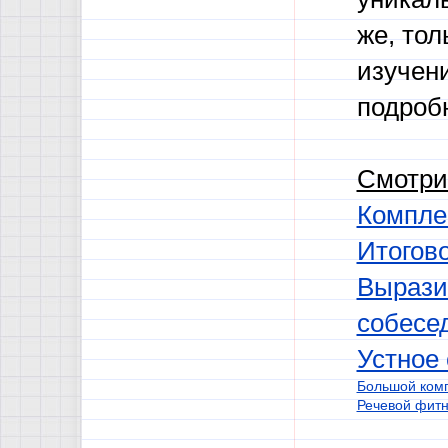
же, тол
изучен
подробн
Смотри
Комплек
Итогов
Вырази
собесе
Устное
Большой комп
Речевой фит