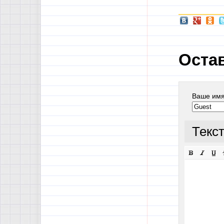
Оста
Ваше им
Текс