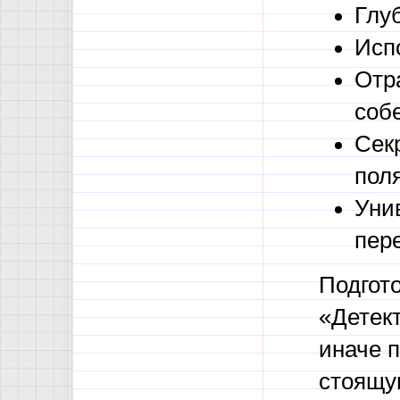
Глу
Исп
Отр
собе
Сек
поля
Уни
пере
Подгот
«Детект
иначе п
стоящу