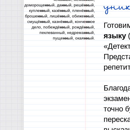
уни
домороще
нн
ый, да
нн
ый, решё
нн
ый,
купле
нн
ый, казё
нн
ый, пленё
нн
ый,
броше
нн
ый, лишё
нн
ый, обиже
нн
ый,
смущё
нн
ый, казнё
нн
ый, конче
нн
ое
Готови
дело, побеждё
нн
ый, рождё
нн
ый,
пеклеванный, недрема
нн
ый,
языку
пуще
нн
ый, окая
нн
ый.
«Детек
Предст
репети
Благод
экзамен
точно б
переска
высказ