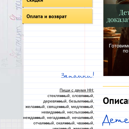
Оплата и возврат
Запомни!
Пиши с двумя НН:
стекля
нн
ый, оловя
нн
ый,
Описа
деревя
нн
ый, безымя
нн
ый,
жела
нн
ый, свяще
нн
ый, медле
нн
ый,
невида
нн
ый, неслыха
нн
ый,
Дете
нежда
нн
ый, негада
нн
ый, нечая
нн
ый,
отчая
нн
ый, окая
нн
ый, чва
нн
ый,
чека
нн
ый, жема
нн
ый,