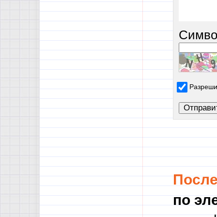
Симво
Разреши
Посл
по эл