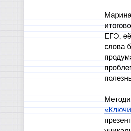
Марина 
итогов
ЕГЭ, е
слова б
продум
пробле
полезн
Методик
«Ключи
презент
уникал