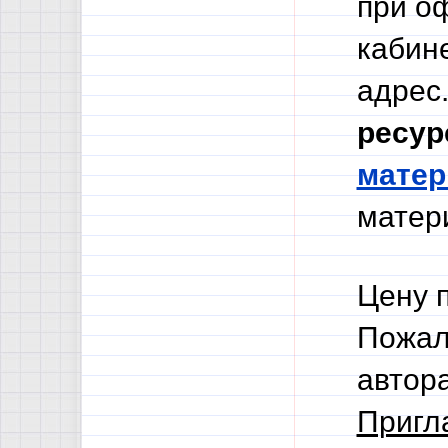
при о
кабине
адрес.
ресур
мате
матери
Цену 
Пожал
автор
Пригл