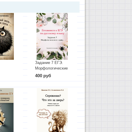
Задание 7 ЕГЭ.
Морфологические
. Анализ
нормы
б
400 руб
 связи