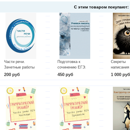
С этим товаром покупают:
Части речи.
Подготовка к
Секреты
Зачетные работы
сочинению ЕГЭ.
написания
Учимся писать
сочинения
200 руб
450 руб
1 000 ру
комментарий по
смысловой
тексту с лакунами.