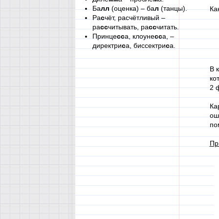
Ба
лл
(оценка) – ба
л
(танцы).
Ка
Ра
с
чёт, расчётливый –
ра
сс
читывать, ра
сс
читать.
Принце
сс
а, клоуне
сс
а, –
директри
с
а, биссектри
с
а.
В 
ко
2 
Ка
ош
по
Пр