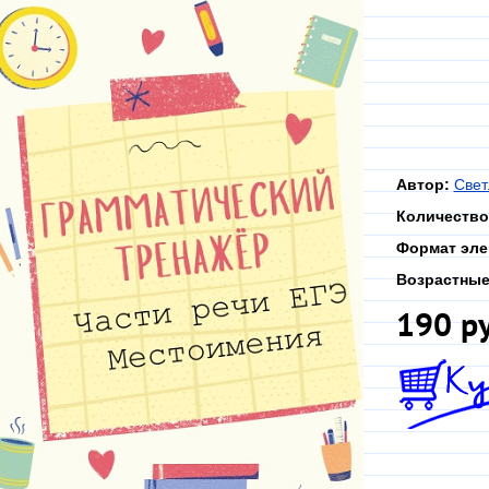
Автор:
Свет
Количество
Формат эле
Возрастные
190 р