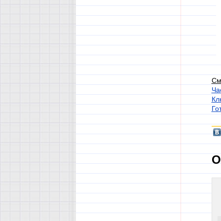
См
Ча
Кл
Го
О