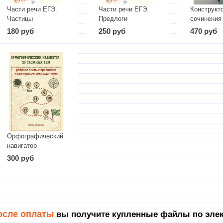
Части речи ЕГЭ.
Части речи ЕГЭ.
Конструкт
Частицы
Предлоги
сочинения
связью м
180 руб
250 руб
470 руб
примерам
"уступите
отношения
Орфографический
навигатор
300 руб
осле оплаты
вы получите купленные файлы по элек