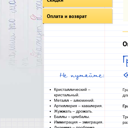
Оплата и возврат
О
Не путайте:
Криста
лл
ический –
Гр
криста
л
ьный.
дл
Мета
лл
– а
л
юминий.
Арти
лл
ерия – кава
л
ерия.
Гр
Жу
жж
ать – дро
ж
ать.
Ба
лл
ы – цимба
л
ы.
Тр
И
мм
играция – э
м
играция.
ра
Диле
мм
а – пробле
м
а.