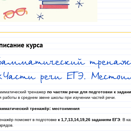
писание курса
Грамматический тренаж
«Части речи ЕГЭ. Место
амматический тренажер
по частям речи
для подготовки к задан
я работы в среднем звене школы при изучении частей речи.
амматический тренажёр: местоимения
енажёр поможет в подготовке
к 1,7,13,14,19,26 заданиям ЕГЭ
. В к
зрядов.