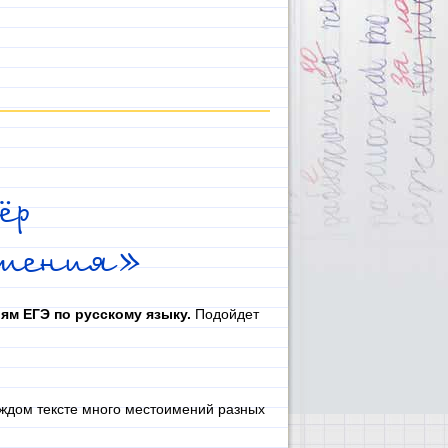
ёр
имения»
иям ЕГЭ по русскому языку.
Подойдет
аждом тексте много местоимений разных