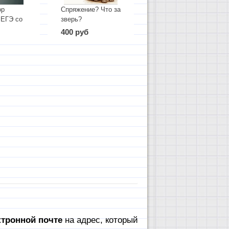
ор
Спряжение? Что за
 ЕГЭ со
зверь?
ежду
400 руб
и
льные
"
тронной почте
на адрес, который