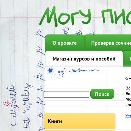
О проекте
Проверка сочин
Магазин курсов и пособий
Вс
Ес
Мо
ко
Ус
Книги