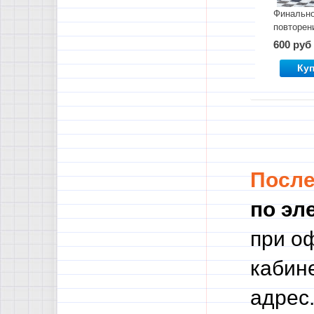
Финальн
повторен
орфогра
600 руб
Ку
Посл
по эл
при о
кабине
адрес.