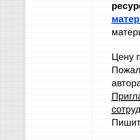
ресур
мате
матери
Цену 
Пожал
автор
Пригл
сотруд
Пишит