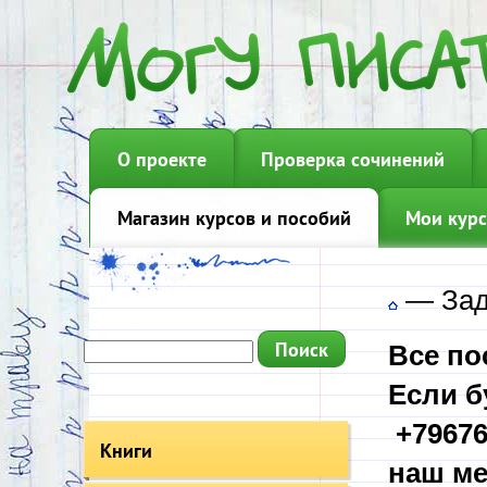
О проекте
Проверка сочинений
Магазин курсов и пособий
Мои курс
—
Зад
Все по
Если б
+79676
Книги
наш ме