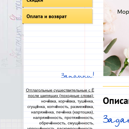
Оплата и возврат
Запомни!
Отглагольные существительные с Ё
после шипящих (походные слова):
Описа
ноч
ё
вка, корч
ё
вка, туш
ё
нка,
сгущ
ё
нка, копч
ё
ность, размеж
ё
вка,
напряж
ё
нка, печ
ё
нка (картошка),
Зада
напряж
ё
нность, протяж
ё
нность,
обреч
ё
нность, смущ
ё
нность,
упрощ
ё
нность, раскрепощ
ё
нность,