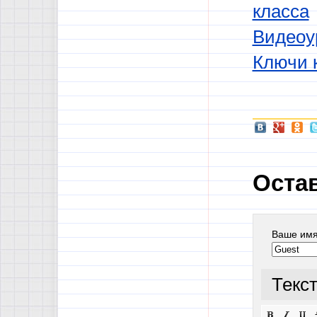
класса
Видеоу
Ключи 
Оста
Ваше им
Текс