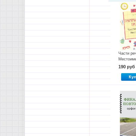
Части ре
Местоим
190 руб
Ку