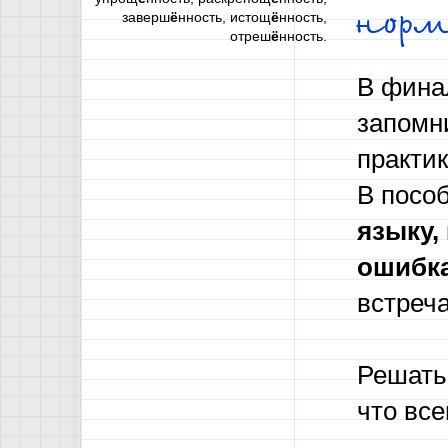
нор
заверш
ё
нность, истощ
ё
нность,
отреш
ё
нность.
В фина
запомн
практи
В посо
языку,
ошибк
встреча
Решать 
что вс