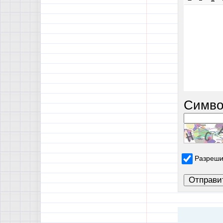
Симво
Разреши