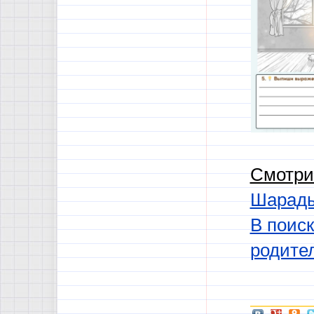
Смотри
Шарады
В поиск
родител