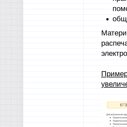
пом
общ
Матери
распеча
электр
Пример
увелич