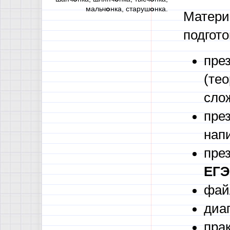
мальч
о
нка, старуш
о
нка.
Матер
подгото
пре
(тео
сло
пре
нап
пре
ЕГЭ
фай
диа
пра