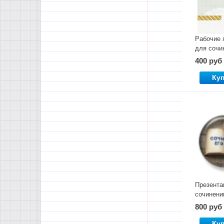
Рабочие 
для сочи
13.3 ОГЭ
400 руб
текстам 
ФИПИ. Ча
Ку
Презента
сочинен
2026
800 руб
Ку