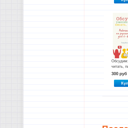
Обсудим:
читать, п
говорить
300 руб
Ку