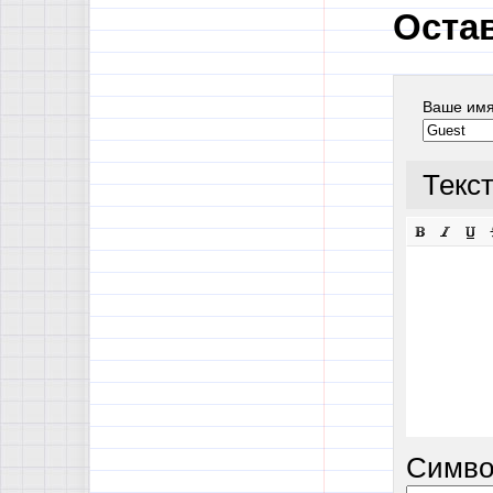
Оста
Ваше им
Текс
Симво