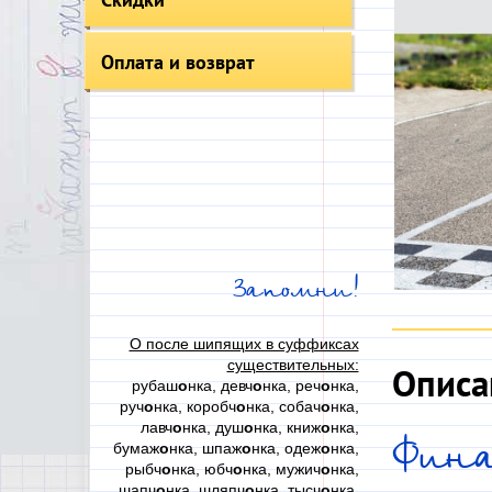
Оплата и возврат
Запомни!
О после шипящих в суффиксах
существительных:
Описа
рубаш
о
нка, девч
о
нка, реч
о
нка,
руч
о
нка, коробч
о
нка, собач
о
нка,
лавч
о
нка, душ
о
нка, книж
о
нка,
Фина
бумаж
о
нка, шпаж
о
нка, одеж
о
нка,
рыбч
о
нка, юбч
о
нка, мужич
о
нка,
шапч
о
нка, шляпч
о
нка, тысч
о
нка,