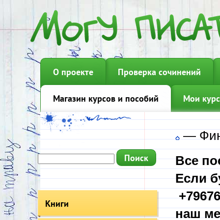
О проекте
Проверка сочинений
Магазин курсов и пособий
Мои курс
—
Фин
Все по
Если б
+79676
Книги
наш ме