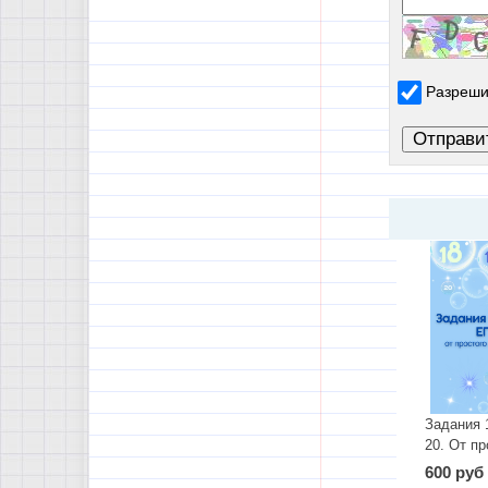
Разреши
Задания 1
20. От пр
сложном
600 руб