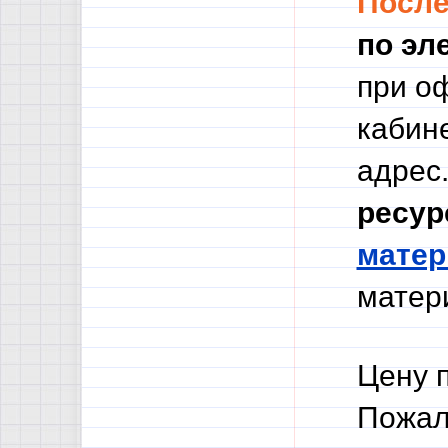
Посл
по эл
при о
кабине
адрес.
ресур
мате
матери
Цену 
Пожал