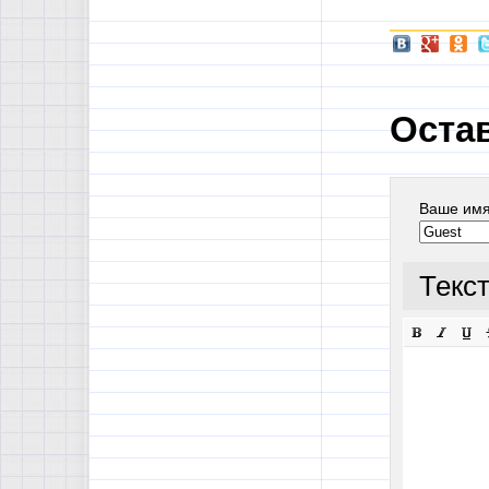
Оста
Ваше им
Текс