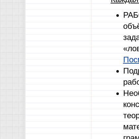
РАБ
объ
зад
«лов
Пос
Под
рабо
Нео
кон
тео
мат
гра