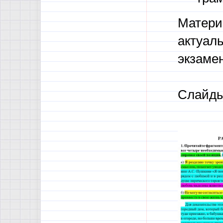
Матери
актуал
экзаме
Слайды