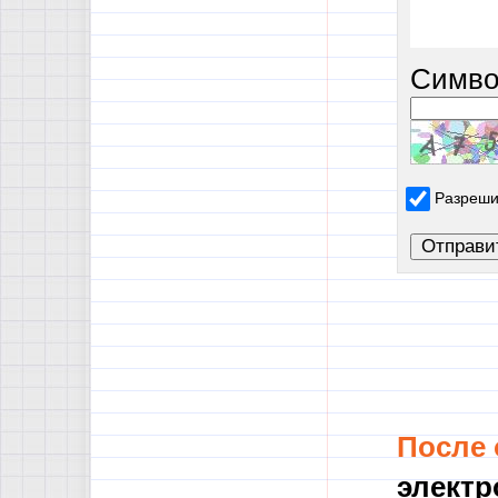
Симво
Разреши
После
электр