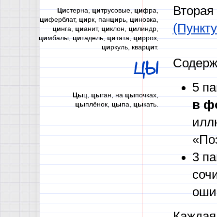
Вторая
Ци
стерна,
ци
трусовые,
ци
фра,
ци
ферблат,
ци
рк, пан
ци
рь,
ци
новка,
(Пункту
ци
нга,
ци
анит,
ци
клон,
ци
линдр,
ци
мбалы,
ци
тадель,
ци
тата,
ци
рроз,
ци
ркуль, квар
ци
т.
Содерж
ЦЫ
5 п
Цы
ц,
цы
ган, на
цы
почках,
в ф
цы
плёнок,
цы
па,
цы
кать.
илл
«По
3 п
соч
оши
Каждая