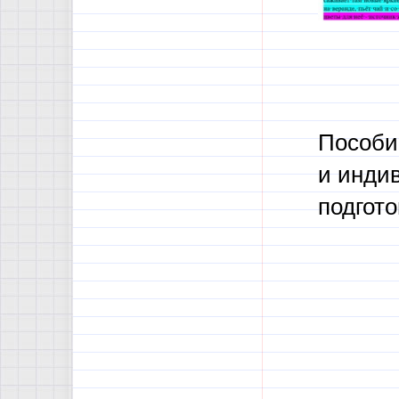
Пособие
и инди
подгото