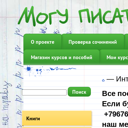
О проекте
Проверка сочинений
Магазин курсов и пособий
Мои курс
—
Инт
Все по
Если б
+79676
Книги
наш ме