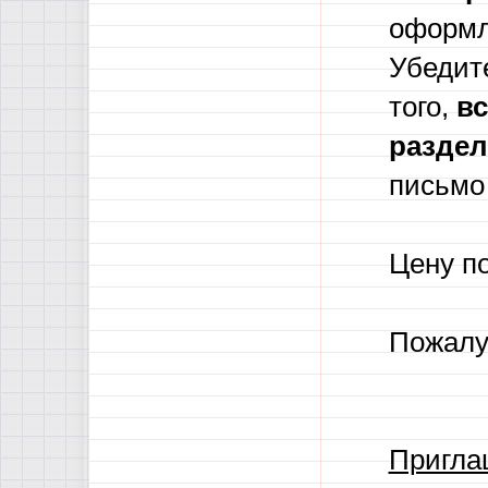
оформл
Убедите
того,
в
с
разде
письмо 
Цену п
Пожалу
Пригла