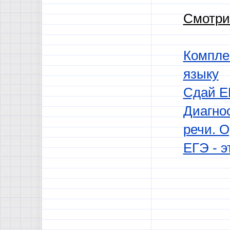
Смотри
Комплек
языку
Сдай ЕГ
Диагнос
речи. 
ЕГЭ - э