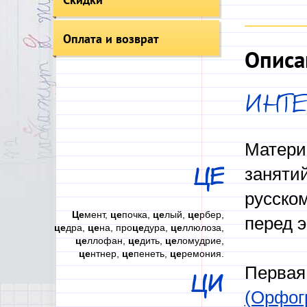
Оплата и возврат
Описа
ИНТЕ
Матери
занятий
ЦЕ
русском
Це
мент,
це
почка,
це
лый,
це
рбер,
перед 
це
дра,
це
на, про
це
дура,
це
ллюлоза,
це
ллофан,
це
дить,
це
ломудрие,
це
нтнер,
це
пенеть,
це
ремония.
Первая
ЦИ
(Орфог