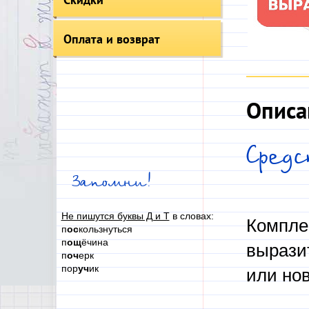
Оплата и возврат
Описа
Сред
Запомни!
Не пишутся буквы Д и Т
в словах:
Компле
п
ос
кользнуться
п
ощ
ёчина
вырази
п
оч
ерк
пор
уч
ик
или нов