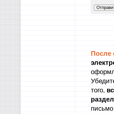
После
электр
оформл
Убедите
того,
в
с
разде
письмо 