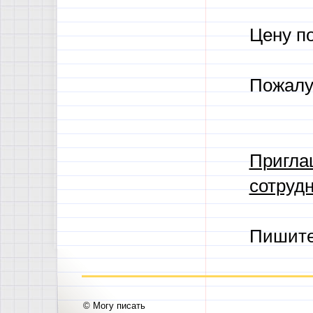
Цену п
Пожалу
Пригла
сотрудн
Пишит
© Могу писать