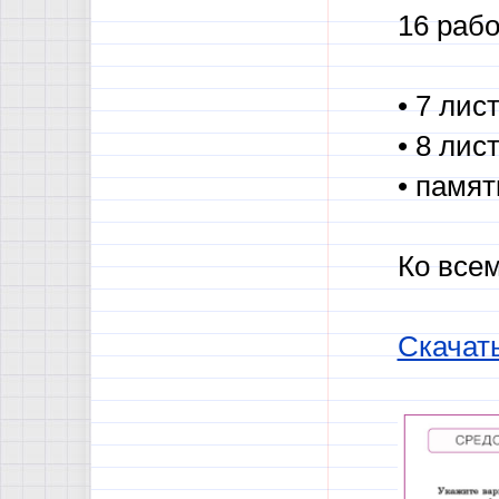
16 раб
• 7 ли
• 8 ли
• памя
Ко все
Скачат