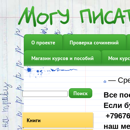
О проекте
Проверка сочинений
Магазин курсов и пособий
Мои курс
—
Сре
Все по
Если б
+79676
Книги
наш ме