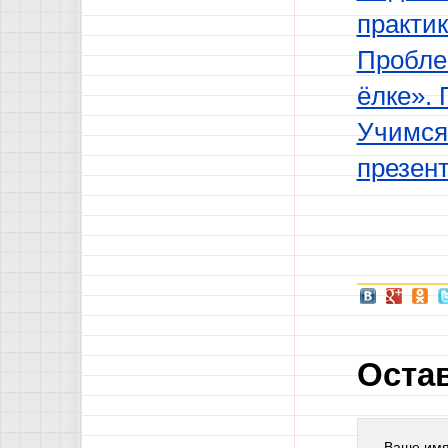
практи
Пробле
ёлке». 
Учимся
презен
Оста
Ваше им