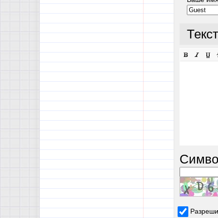
Текс
Симво
Разреши