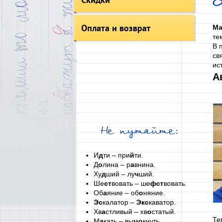
Оплата и возврат
Ма
те
В 
св
ис
А
Не путайте:
И
д
ти – при
й
ти.
Д
о
лина – р
а
внина.
Ху
д
ший – лу
ч
ший.
Ше
ст
вовать – ше
фст
вовать.
Об
а
яние – об
о
няние.
Эс
калатор –
Экс
каватор.
Хв
а
стливый – хв
о
статый.
Те
М
а
кать – вым
о
кнуть.