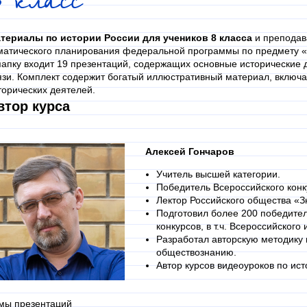
8 класс
териалы по
истории России
для учеников
8 класса
и преподава
матического планирования федеральной программы по предмету 
папку входит 19 презентаций, содержащих основные исторические 
язи. Комплект содержит богатый иллюстративный материал, включа
торических деятелей.
втор курса
Алексей Гончаров
Учитель высшей категории.
Победитель Всероссийского конк
Лектор Российского общества «З
Подготовил более 200 победите
конкурсов, в т.ч. Всероссийског
Разработал авторскую методику п
обществознанию.
Автор курсов видеоуроков по ист
мы презентаций