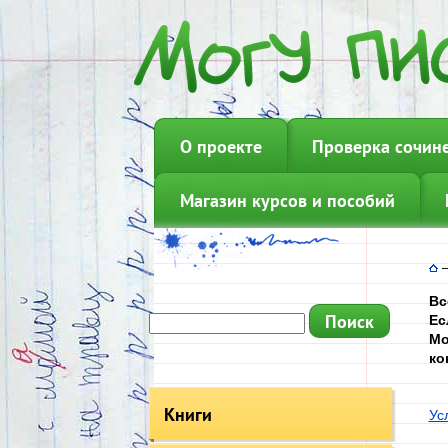
О проекте
Проверка сочин
Магазин курсов и пособий
Вс
Ес
Мо
ко
Книги
Ус