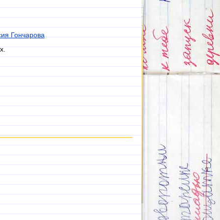
сия Гончарова
x.