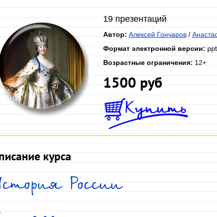
19 презентаций
Автор:
Алексей Гончаров
/
Анаста
Формат электронной версии:
ppt
Возрастные ограничения:
12+
1500 руб
писание курса
стория России