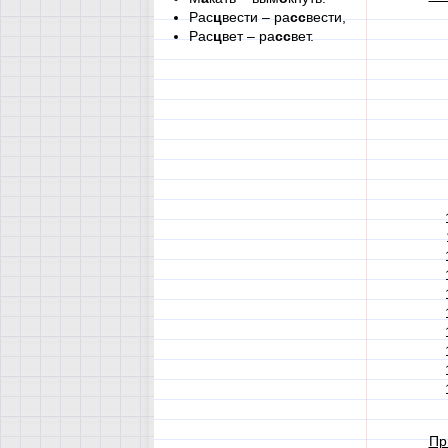
Рас
ц
вести – ра
сс
вести,
Рас
ц
вет – ра
сс
вет.
Пр