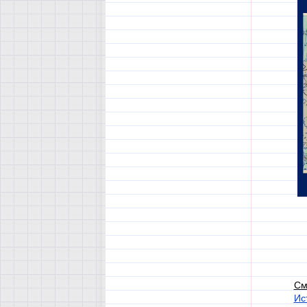
См
Ис