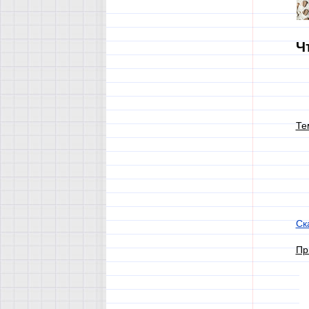
Ч
Те
Ск
Пр