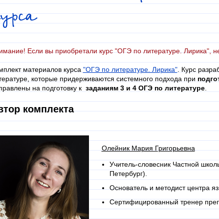
урса
имание! Если вы приобретали курс "ОГЭ по литературе. Лирика", н
мплект материалов курса
"ОГЭ по литературе. Лирика"
. Курс разра
тературе, которые придерживаются системного подхода при
подго
правлены на подготовку к
заданиям 3
и 4 ОГЭ по литературе
.
втор комплекта
Олейник Мария Григорьевна
Учитель-словесник Частной школы
Петербург).
Основатель и методист центра яз
Сертифицированный тренер преп