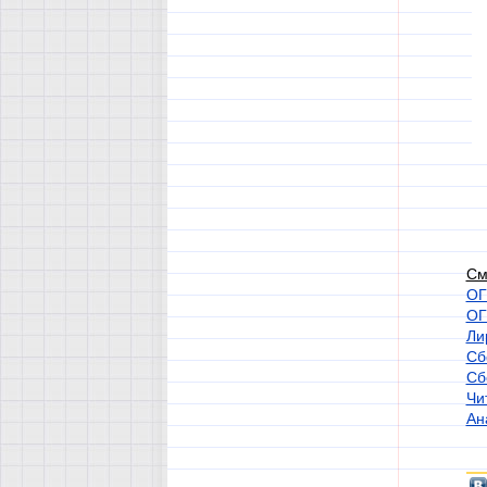
См
ОГ
ОГ
Ли
Сб
Сб
Чи
Ан