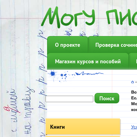
О проекте
Проверка сочин
Магазин курсов и пособий
Вс
Ес
Мо
ко
Книги
Ус