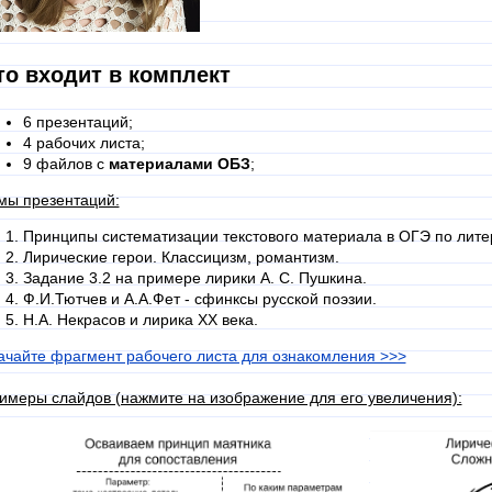
то входит в комплект
6 презентаций;
4 рабочих листа;
9 файлов с
материалами ОБЗ
;
мы презентаций:
Принципы систематизации текстового материала в ОГЭ по лите
Лирические герои. Классицизм, романтизм.
Задание 3.2 на примере лирики А. С. Пушкина.
Ф.И.Тютчев и А.А.Фет - сфинксы русской поэзии.
Н.А. Некрасов и лирика ХХ века.
ачайте фрагмент рабочего листа для ознакомления >>>
имеры слайдов (нажмите на изображение для его увеличения):