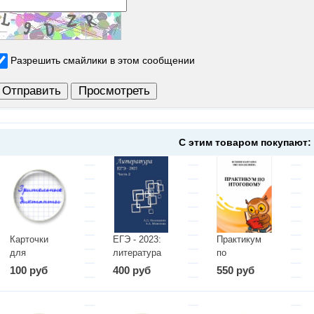
Разрешить смайлики в этом сообщении
С этим товаром покупают:
Карточки
ЕГЭ - 2023:
Практикум
для
литература
по
зрительных
(часть 2)
Итоговому
100 руб
400 руб
550 руб
диктантов
сочинению