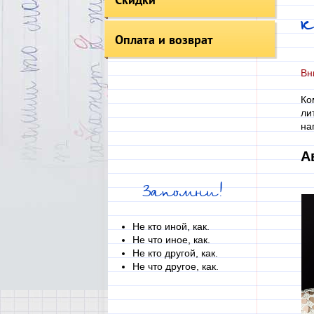
к
Оплата и возврат
Вн
Ко
ли
на
А
Запомни!
Не кто иной, как.
Не что иное, как.
Не кто другой, как.
Не что другое, как.