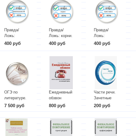
Правда/
Правда/
Правда/
Ложь:
Ложь: корни.
Ложь:
правописание
Задание 6
приставки.
400 руб
400 руб
400 руб
НЕ. Задание
Задание 6
6
ОГЭ по
Ежедневный
Части речи.
литературе.
обзвон
Зачетные
Проза
работы
7 500 руб
800 руб
200 руб