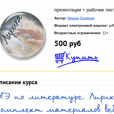
презентации + рабочие ли
Автор:
Мария Олейник
Формат электронной версии:
pdf
Возрастные ограничения:
12+
500 руб
писание курса
ОГЭ по литературе. Лири
Комплект материалов веб