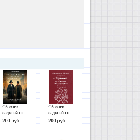
Сборник
Сборник
заданий по
заданий по
литературе
литературе
200 руб
200 руб
(«Горе от
(лирика А.
ума»,
Пушкина и
«Евгений
М.