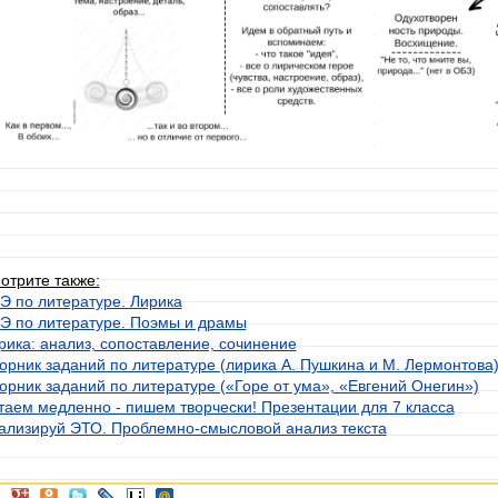
отрите также:
Э по литературе. Лирика
Э по литературе. Поэмы и драмы
рика: анализ, сопоставление, сочинение
орник заданий по литературе (лирика А. Пушкина и М. Лермонтова
орник заданий по литературе («Горе от ума», «Евгений Онегин»)
таем медленно - пишем творчески! Презентации для 7 класса
ализируй ЭТО. Проблемно-смысловой анализ текста