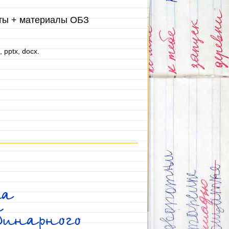
сты + материалы ОБЗ
, pptx, docx.
ка
инарного