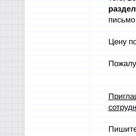
разде
письмо 
Цену п
Пожалу
Пригла
сотрудн
Пишит