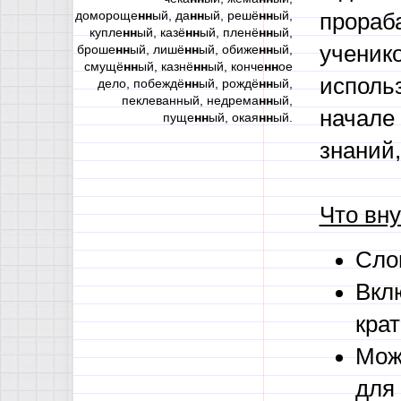
домороще
нн
ый, да
нн
ый, решё
нн
ый,
прораб
купле
нн
ый, казё
нн
ый, пленё
нн
ый,
ученико
броше
нн
ый, лишё
нн
ый, обиже
нн
ый,
смущё
нн
ый, казнё
нн
ый, конче
нн
ое
исполь
дело, побеждё
нн
ый, рождё
нн
ый,
пеклеванный, недрема
нн
ый,
начале 
пуще
нн
ый, окая
нн
ый.
знаний,
Что вну
Сло
Вклю
кра
Мож
для