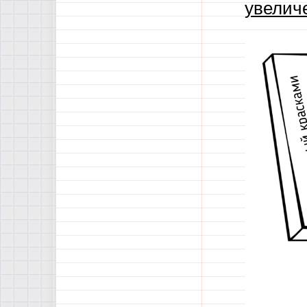
увелич