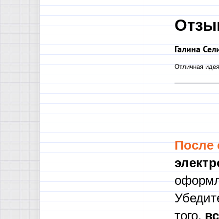
Отзы
Галина Сел
Отличная идея!
После
электр
оформл
Убедите
того,
в
с