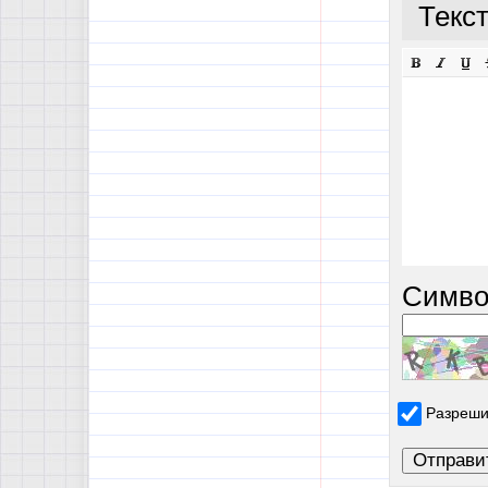
Текс
Симво
Разреши