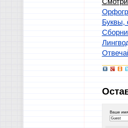
Смотри
Орфогр
Буквы, 
Сборни
Лингво
Отвечай
Оста
Ваше им