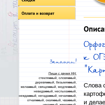
Оплата и возврат
Описа
Орфо
к ОГ
Запомни!
"Кар
Пиши с двумя НН:
стекля
нн
ый, оловя
нн
ый,
деревя
нн
ый, безымя
нн
ый,
Слова 
жела
нн
ый, свяще
нн
ый, медле
нн
ый,
невида
нн
ый, неслыха
нн
ый,
картоф
нежда
нн
ый, негада
нн
ый, нечая
нн
ый,
отчая
нн
ый, окая
нн
ый, чва
нн
ый,
и дела
чека
нн
ый, жема
нн
ый,