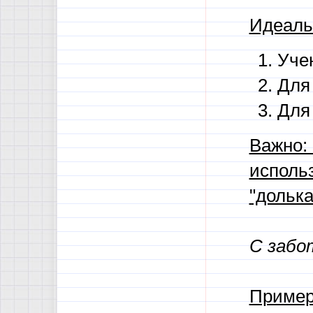
Идеаль
Уче
Для
Для
Важно:
исполь
"дольк
С забо
Пример