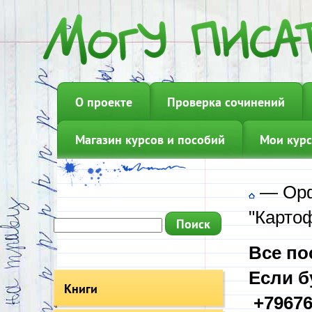
О проекте
Проверка сочинений
Магазин курсов и пособий
Мои курс
—
Орф
"Карто
Все по
Если б
Книги
+79676